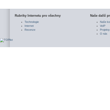
Rubriky Internetu pro všechny
Naše další pr
Technologie
Naše ko
Internet
VoIP
Recenze
Projekty
O nás