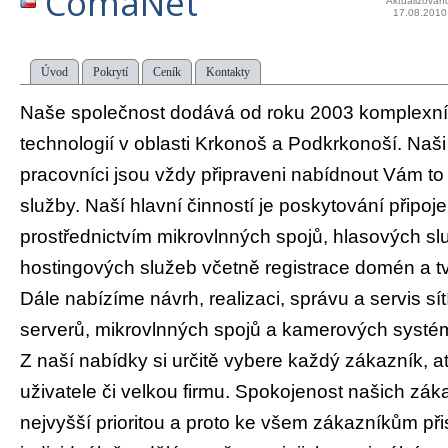
ComaNet
Aktualizován
17.08.2010
Úvod
Pokrytí
Ceník
Kontakty
Naše společnost dodává od roku 2003 komplexní 
technologií v oblasti Krkonoš a Podkrkonoší. Naši 
pracovníci jsou vždy připraveni nabídnout Vám to 
služby. Naší hlavní činností je poskytování připojení
prostřednictvím mikrovlnných spojů, hlasových sl
hostingových služeb včetně registrace domén a t
Dále nabízíme návrh, realizaci, správu a servis s
serverů, mikrovlnných spojů a kamerových systé
Z naší nabídky si určitě vybere každý zákazník, a
uživatele či velkou firmu. Spokojenost našich zák
nejvyšší prioritou a proto ke všem zákazníkům př