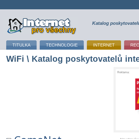
Katalog poskytovatel
připojení k internetu
TITULKA
TECHNOLOGIE
INTERNET
RE
WiFi
\ Katalog poskytovatelů int
Reklama: