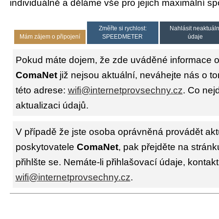
individuálně a děláme vše pro jejich maximální sp
Změřte si rychlost:
Nahlásit neaktuáln
Mám zájem o připojení
SPEEDMETER
údaje
Pokud máte dojem, že zde uváděné informace o 
ComaNet
již nejsou aktuální, neváhejte nás o t
této adrese:
wifi@internetprovsechny.cz
. Co nejd
aktualizaci údajů.
V případě že jste osoba oprávněná provádět akt
poskytovatele
ComaNet
, pak přejděte na strán
přihlšte se. Nemáte-li přihlašovací údaje, kontakt
wifi@internetprovsechny.cz
.