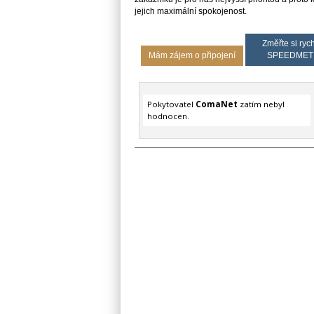
jejich maximální spokojenost.
Změřte si rych
Mám zájem o připojení
SPEEDMET
Pokytovatel
ComaNet
zatím nebyl
hodnocen.