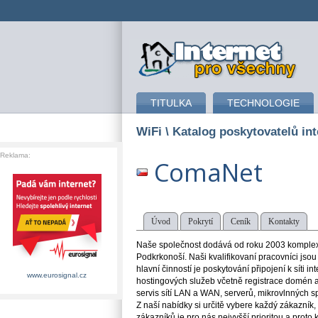
připojení k internetu
TITULKA
TECHNOLOGIE
WiFi
\ Katalog poskytovatelů int
Reklama:
ComaNet
Úvod
Pokrytí
Ceník
Kontakty
Naše společnost dodává od roku 2003 komplexní
Podkrkonoší. Naši kvalifikovaní pracovníci jsou
hlavní činností je poskytování připojení k síti 
www.eurosignal.cz
hostingových služeb včetně registrace domén a
servis sítí LAN a WAN, serverů, mikrovlnných 
Z naší nabídky si určitě vybere každý zákazník,
zákazníků je pro nás nejvyšší prioritou a prot