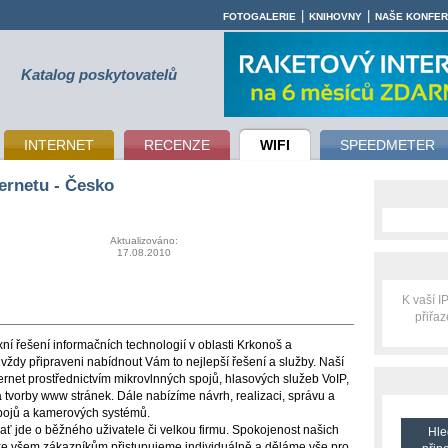
|
|
FOTOGALERIE
KNIHOVNY
NAŠE KONFE
Katalog poskytovatelů
INTERNET
RECENZE
WIFI
SPEEDMETER
ernetu - Česko
Aktualizováno:
17.08.2010
K vaší 
přiřa
 řešení informačních technologií v oblasti Krkonoš a
 vždy připraveni nabídnout Vám to nejlepší řešení a služby. Naší
internet prostřednictvím mikrovlnných spojů, hlasových služeb VoIP,
 tvorby www stránek. Dále nabízíme návrh, realizaci, správu a
spojů a kamerových systémů.
 ať jde o běžného uživatele či velkou firmu. Spokojenost našich
Hle
o ke všem zákazníkům přistupujeme individuálně a děláme vše pro