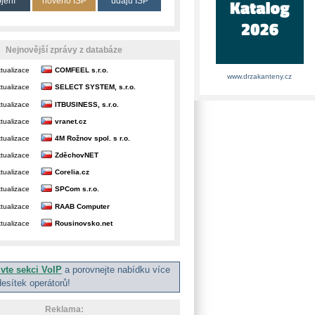
ojení
nového ISP
údajů ISP
Nejnovější zprávy z databáze
tualizace
COMFEEL s.r.o.
www.drzakanteny.cz
tualizace
SELECT SYSTEM, s.r.o.
tualizace
ITBUSINESS, s.r.o.
tualizace
vranet.cz
tualizace
4M Rožnov spol. s r.o.
tualizace
ZděchovNET
tualizace
Corelia.cz
tualizace
SPCom s.r.o.
tualizace
RAAB Computer
tualizace
Rousinovsko.net
ivte sekci VoIP
a porovnejte nabídku více
desítek operátorů!
Reklama: