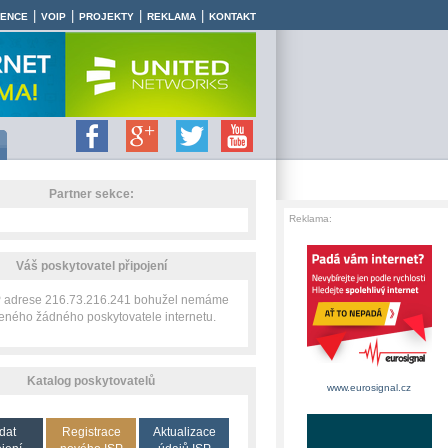
|
|
|
|
RENCE
VOIP
PROJEKTY
REKLAMA
KONTAKT
Partner sekce:
Reklama:
Váš poskytovatel připojení
IP adrese 216.73.216.241 bohužel nemáme
zeného žádného poskytovatele internetu.
Katalog poskytovatelů
www.eurosignal.cz
dat
Registrace
Aktualizace