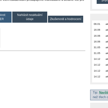
přip
lost:
Nahlásit neaktuální
ER
údaje
Zkušenosti a hodnocení
06.01
ak
16.06
ak
16.06
ak
16.06
ak
31.05
ak
31.05
ak
14.12
ak
14.12
ak
14.12
ak
14.12
ak
Tip:
Navšt
než třech 