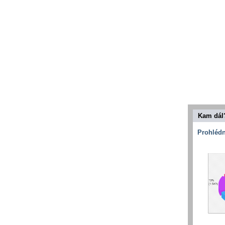
Kam dál
Prohlédn