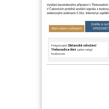
Vysílání bezdrátového přípojení v Třeboradiích
V Čakovicích probíhá vysílání signálu z budov
sektorovými anténami 5 Ghz. Internet je zajišt
Změřte si rych
Mám zájem o připojení
SPEEDMET
Pokytovatel
Občanské sdružení
Třeboradice.Net
zatím nebyl
hodnocen.