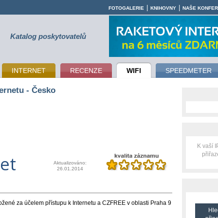
|
|
FOTOGALERIE
KNIHOVNY
NAŠE KONFE
Katalog poskytovatelů
INTERNET
RECENZE
WIFI
SPEEDMETER
ernetu - Česko
K vaší 
přiřa
et
Aktualizováno:
26.01.2014
žené za účelem přístupu k Internetu a CZFREE v oblasti Praha 9
Hle