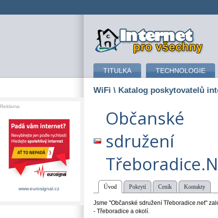
připojení k internetu
TITULKA
TECHNOLOGIE
WiFi
\ Katalog poskytovatelů int
Reklama:
Občanské
sdružení
Třeboradice.N
Úvod
Pokrytí
Ceník
Kontakty
www.eurosignal.cz
Jsme "Občanské sdružení Třeboradice.net" zalo
- Třeboradice a okolí.