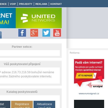
|
|
|
|
RENCE
VOIP
PROJEKTY
REKLAMA
KONTAKT
Partner sekce:
Reklama:
Váš poskytovatel připojení
IP adrese 216.73.216.59 bohužel nemáme
zeného žádného poskytovatele internetu.
Katalog poskytovatelů
www.eurosignal.cz
dat
Registrace
Aktualizace