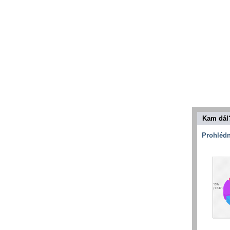
Kam dál
Prohlédn