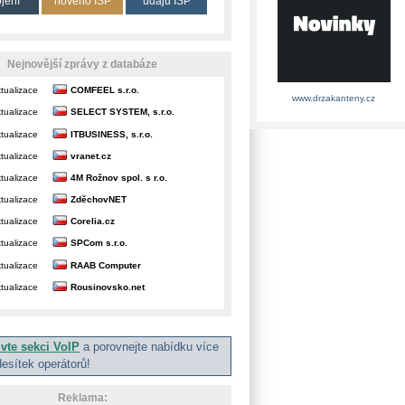
ojení
nového ISP
údajů ISP
Nejnovější zprávy z databáze
tualizace
COMFEEL s.r.o.
www.drzakanteny.cz
tualizace
SELECT SYSTEM, s.r.o.
tualizace
ITBUSINESS, s.r.o.
tualizace
vranet.cz
tualizace
4M Rožnov spol. s r.o.
tualizace
ZděchovNET
tualizace
Corelia.cz
tualizace
SPCom s.r.o.
tualizace
RAAB Computer
tualizace
Rousinovsko.net
ivte sekci VoIP
a porovnejte nabídku více
desítek operátorů!
Reklama: