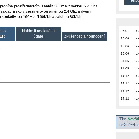
přip
 probíhá prostřednictvím 3 antén 5GHz a 2 sektorů 2,4 Ghz.
y základní školy všesměrovou anténou 2,4 Ghz a dvěmi
ěn konketivitou 160Mbit/160Mbit a zálohou 80Mbit.
lost:
Nahlásit neaktuální
06.01
ak
ER
údaje
Zkušenosti a hodnocení
16.06
ak
16.06
ak
16.06
ak
31.05
ak
31.05
ak
14.12
ak
14.12
ak
14.12
ak
14.12
ak
Tip:
Navšt
než třech 