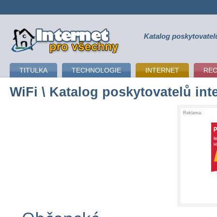
Katalog poskytovatel
připojení k internetu
TITULKA
TECHNOLOGIE
INTERNET
RE
WiFi
\ Katalog poskytovatelů int
Reklama: