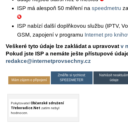
ISP má alespoň 50 měření na
speedmetru
za
ISP nabízí další doplňkovou službu (IPTV, Vo
GSM, zapojení v programu
Internet pro knih
Veškeré tyto údaje lze zakládat a upravovat
v 
Pokud jste ISP a nemáte ješte přístupové údaj
redakce@internetprovsechny.cz
Změřte si rychlost:
Nahlásit neaktuáln
Mám zájem o připojení
SPEEDMETER
údaje
Pokytovatel
Občanské sdružení
Třeboradice.Net
zatím nebyl
hodnocen.