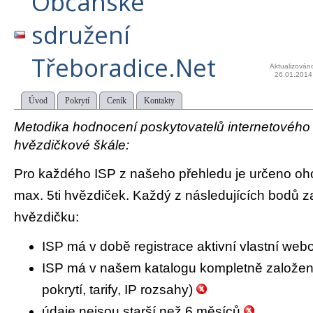
Občanské
sdružení
Třeboradice.Net
Aktualizován
26.01.2014
Úvod
Pokrytí
Ceník
Kontakty
Metodika hodnocení poskytovatelů internetového př
hvězdičkové škále:
Pro každého ISP z našeho přehledu je určeno oh
max. 5ti hvězdiček. Každý z následujících bodů za
hvězdičku:
ISP má v době registrace aktivní vlastní we
ISP má v našem katalogu kompletně založený 
pokrytí, tarify, IP rozsahy)
údaje nejsou starší než 6 měsíců