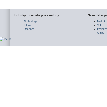
Rubriky Internetu pro všechny
Naše další pr
Technologie
Naše ko
Internet
VoIP
Recenze
Projekty
O nás