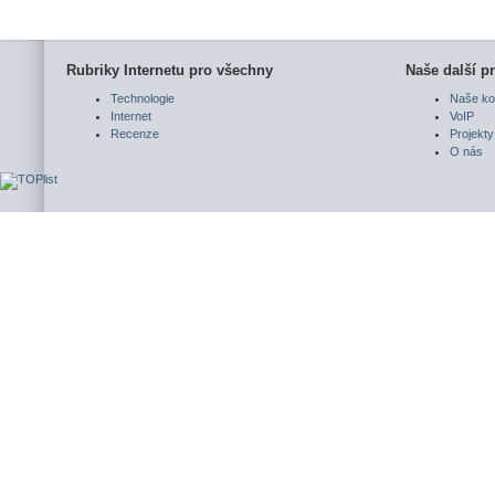
Rubriky Internetu pro všechny
Naše další pr
Technologie
Naše ko
Internet
VoIP
Recenze
Projekty
O nás