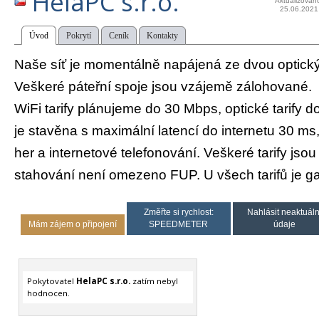
HelaPC s.r.o.
Aktualizován
25.06.2021
Úvod
Pokrytí
Ceník
Kontakty
Naše síť je momentálně napájená ze dvou optick
Veškeré páteřní spoje jsou vzájemě zálohované.
WiFi tarify plánujeme do 30 Mbps, optické tarify 
je stavěna s maximální latencí do internetu 30 ms
her a internetové telefonování. Veškeré tarify jso
stahování není omezeno FUP. U všech tarifů je ga
Změřte si rychlost:
Nahlásit neaktuáln
Mám zájem o připojení
SPEEDMETER
údaje
Pokytovatel
HelaPC s.r.o.
zatím nebyl
hodnocen.