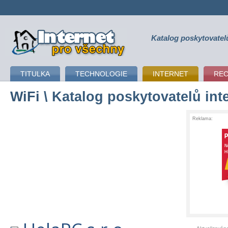
Katalog poskytovatel
připojení k internetu
TITULKA
TECHNOLOGIE
INTERNET
RE
WiFi
\ Katalog poskytovatelů int
Reklama: