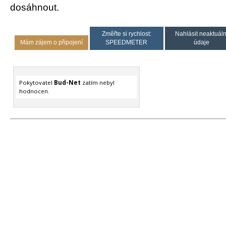
dosáhnout.
Změřte si rychlost:
Nahlásit neaktuáln
Mám zájem o připojení
SPEEDMETER
údaje
Pokytovatel
Bud-Net
zatím nebyl
hodnocen.