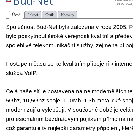
Bud-Net
Aktualizován
15.01.2015
Úvod
Pokrytí
Ceník
Kontakty
Společnost Bud-Net byla založena v roce 2005.
bylo poskytnout široké veřejnosti kvalitní a před
spolehlivé telekomunikační služby, zejména připoje
Postupem času se ke kvalitním připojení k internet
služba VoIP.
Celá naše síť je postavena na nejmodernějších te
5Ghz, 10,5Ghz spoje, 100Mb, 1Gb metalické spoje)
modernizují a vylepšují. V současné době je celá 
profesionálním bezdrátovým pojítkem přímo na nár
což garantuje ty nejlepší parametry připojení, kte