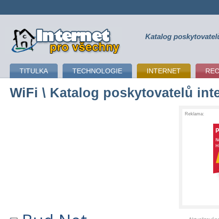
Katalog poskytovatel
připojení k internetu
TITULKA
TECHNOLOGIE
INTERNET
RE
WiFi
\ Katalog poskytovatelů int
Reklama: