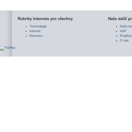
Rubriky Internetu pro všechny
Naše další pr
Technologie
Naše ko
Internet
VoIP
Recenze
Projekty
O nás