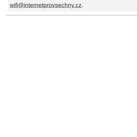
wifi@internetprovsechny.cz
.