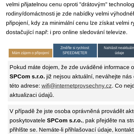
velmi přijatelnou cenu oproti "drátovým" technolog
rodiny/domáctnosti je zde nabídky velmi výhodné
připojení, kdy za minimální cenu lze získat velmi 
dostačující např: i pro online sledování televize.
Změřte si rychlost:
Nahlásit neaktuáln
Mám zájem o připojení
SPEEDMETER
údaje
Pokud máte dojem, že zde uváděné informace o 
SPCom s.r.o.
již nejsou aktuální, neváhejte nás
této adrese:
wifi@internetprovsechny.cz
. Co nejd
aktualizaci údajů.
V případě že jste osoba oprávněná provádět akt
poskytovatele
SPCom s.r.o.
, pak přejděte na s
přihlšte se. Nemáte-li přihlašovací údaje, kontakt