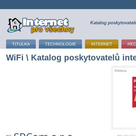
Katalog poskytovatel
připojení k internetu
TITULKA
TECHNOLOGIE
INTERNET
RE
WiFi
\ Katalog poskytovatelů int
Reklama: