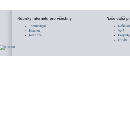
Rubriky Internetu pro všechny
Naše další pr
Technologie
Naše ko
Internet
VoIP
Recenze
Projekty
O nás