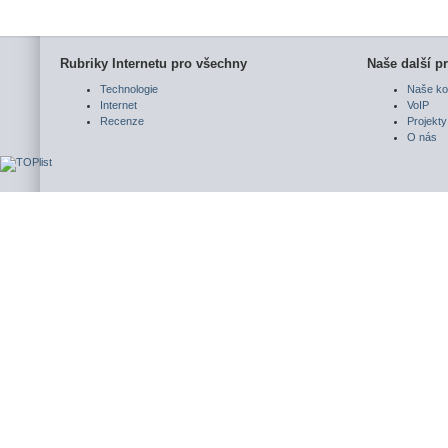
Rubriky Internetu pro všechny
Naše další pr
Technologie
Naše ko
Internet
VoIP
Recenze
Projekty
O nás