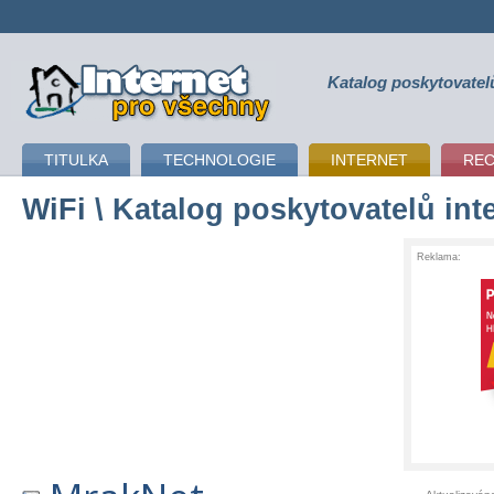
Katalog poskytovatel
připojení k internetu
TITULKA
TECHNOLOGIE
INTERNET
RE
WiFi
\ Katalog poskytovatelů int
Reklama: