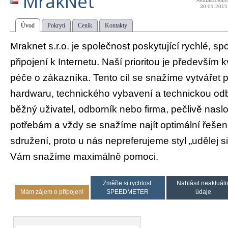
MrakNet
Aktualizován
30.01.2015
Úvod
Pokrytí
Ceník
Kontakty
Mraknet s.r.o. je společnost poskytující rychlé, 
připojení k Internetu. Naší prioritou je především 
péče o zákazníka. Tento cíl se snažíme vytvářet 
hardwaru, technického vybavení a technickou odbo
běžný uživatel, odborník nebo firma, pečlivě na
potřebám a vždy se snažíme najít optimální řeše
sdružení, proto u nás nepreferujeme styl „udělej 
Vám snažíme maximálně pomoci.
Změřte si rychlost:
Nahlásit neaktuáln
Mám zájem o připojení
SPEEDMETER
údaje