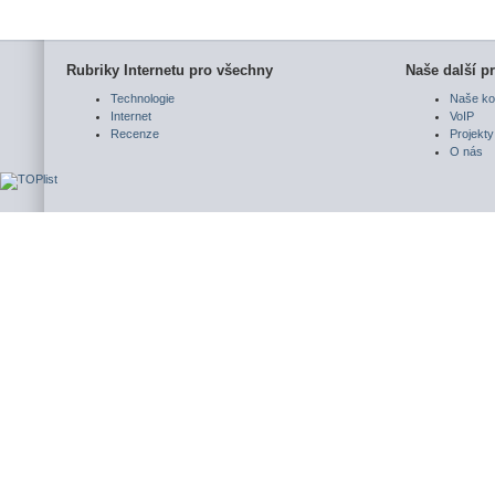
Rubriky Internetu pro všechny
Naše další pr
Technologie
Naše ko
Internet
VoIP
Recenze
Projekty
O nás