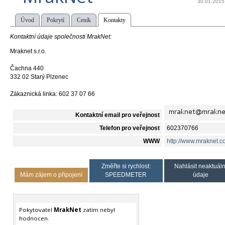
30.01.2015
Úvod
Pokrytí
Ceník
Kontakty
Kontaktní údaje společnosti MrakNet:
Mraknet s.r.o.
Čachna 440
332 02 Starý Plzenec
Zákaznická linka: 602 37 07 66
Kontaktní email pro veřejnost
Telefon pro veřejnost
602370766
WWW
http://www.mraknet.c
Změřte si rychlost:
Nahlásit neaktuáln
Mám zájem o připojení
SPEEDMETER
údaje
Pokytovatel
MrakNet
zatím nebyl
hodnocen.