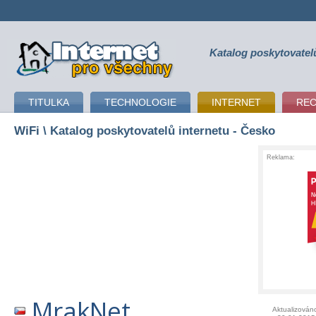
Katalog poskytovatel
připojení k internetu
TITULKA
TECHNOLOGIE
INTERNET
RE
WiFi
\ Katalog poskytovatelů internetu - Česko
Reklama:
MrakNet
Aktualizován