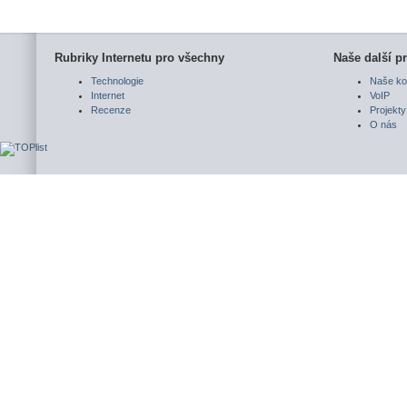
Rubriky Internetu pro všechny
Naše další pr
Technologie
Naše ko
Internet
VoIP
Recenze
Projekty
O nás