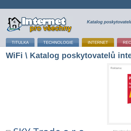
Katalog poskytovatel
připojení k internetu
TITULKA
TECHNOLOGIE
INTERNET
RE
WiFi
\ Katalog poskytovatelů int
Reklama: