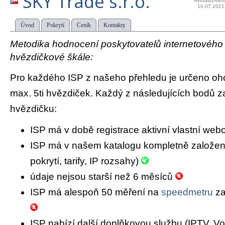
SKY Trade s.r.o.
Aktualizován
10.07.2021
Úvod
Pokrytí
Ceník
Kontakty
Metodika hodnocení poskytovatelů internetového př
hvězdičkové škále:
Pro každého ISP z našeho přehledu je určeno oh
max. 5ti hvězdiček. Každý z následujících bodů za
hvězdičku:
ISP má v době registrace aktivní vlastní we
ISP má v našem katalogu kompletně založený 
pokrytí, tarify, IP rozsahy)
údaje nejsou starší než 6 měsíců
ISP má alespoň 50 měření na
speedmetru
za
ISP nabízí další doplňkovou službu (IPTV, Vo