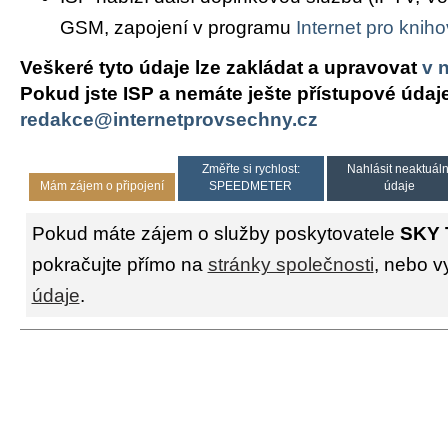
GSM, zapojení v programu
Internet pro knih
Veškeré tyto údaje lze zakládat a upravovat
v 
Pokud jste ISP a nemáte ješte přístupové údaj
redakce@internetprovsechny.cz
Změřte si rychlost:
Nahlásit neaktuáln
Mám zájem o připojení
SPEEDMETER
údaje
Pokud máte zájem o služby poskytovatele
SKY T
pokračujte přímo na
stránky společnosti
, nebo v
údaje
.