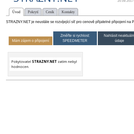
20.09.2017
Úvod
Pokrytí
Ceník
Kontakty
STRAZNY.NET je neustále se rozvíjející síť pro cenově přijatelné připojení na P
Změřte si rychlost:
Nahlásit neaktuáln
Mám zájem o připojení
SPEEDMETER
údaje
Pokytovatel
STRAZNY.NET
zatím nebyl
hodnocen.