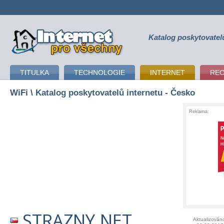
Katalog poskytovatel
připojení k internetu
TITULKA
TECHNOLOGIE
INTERNET
RE
WiFi
\ Katalog poskytovatelů internetu - Česko
Reklama:
STRAZNY.NET
Aktualizován