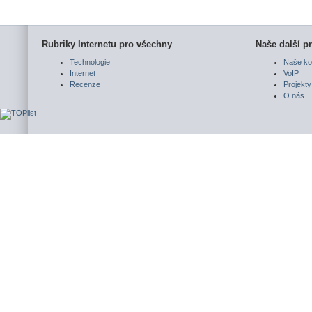
Rubriky Internetu pro všechny
Naše další pr
Technologie
Naše ko
Internet
VoIP
Recenze
Projekty
O nás