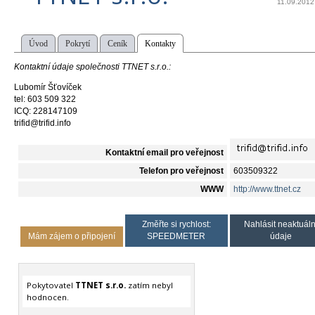
11.09.2012
Úvod
Pokrytí
Ceník
Kontakty
Kontaktní údaje společnosti TTNET s.r.o.:
Lubomír Šťovíček
tel: 603 509 322
ICQ: 228147109
trifid@trifid.info
Kontaktní email pro veřejnost
Telefon pro veřejnost
603509322
WWW
http://www.ttnet.cz
Změřte si rychlost:
Nahlásit neaktuáln
Mám zájem o připojení
SPEEDMETER
údaje
Pokytovatel
TTNET s.r.o.
zatím nebyl
hodnocen.