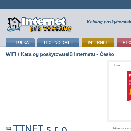
Katalog poskytovatel
připojení k internetu
TITULKA
TECHNOLOGIE
INTERNET
RE
WiFi
\ Katalog poskytovatelů internetu - Česko
Reklama:
TTNET s.r.o.
Aktualizován