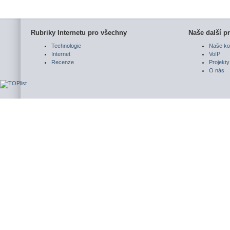
Rubriky Internetu pro všechny
Naše další pr
Technologie
Naše ko
Internet
VoIP
Recenze
Projekty
O nás