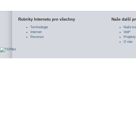
Rubriky Internetu pro všechny
Naše další pr
Technologie
Naše ko
Internet
VoIP
Recenze
Projekty
O nás