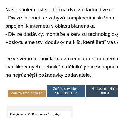
Naše společnost se dělí na dvě základní divize:
- Divize internet se zabývá komplexními službami 
připojení k internetu v oblasti blanenska
- Divize dodávky, montáže a servisu technologick
Poskytujeme tzv. dodávky na klíč, které šetří Váš 
Díky svému technickému zázemí a dostatečnému
kvalifikovaných techniků a dělníků jsme schopni 
na nejrůznější požadavky zadavatele.
Změřte si rychlost:
Nahlásit neaktuáln
Mám zájem o připojení
SPEEDMETER
údaje
Pokytovatel
CLR s.r.o.
zatím nebyl