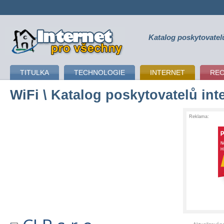
Katalog poskytovatel
připojení k internetu
TITULKA
TECHNOLOGIE
INTERNET
RE
WiFi
\ Katalog poskytovatelů int
Reklama: