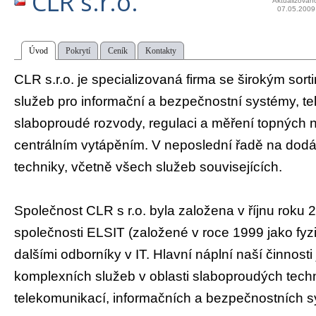
CLR s.r.o.
Aktualizován
07.05.2009
Úvod
Pokrytí
Ceník
Kontakty
CLR s.r.o. je specializovaná firma se širokým sor
služeb pro informační a bezpečnostní systémy, t
slaboproudé rozvody, regulaci a měření topných 
centrálním vytápěním. V neposlední řadě na dod
techniky, včetně všech služeb souvisejících.
Společnost CLR s r.o. byla založena v říjnu roku 
společnosti ELSIT (založené v roce 1999 jako fyz
dalšími odborníky v IT. Hlavní náplní naší činnosti
komplexních služeb v oblasti slaboproudých techn
telekomunikací, informačních a bezpečnostních 