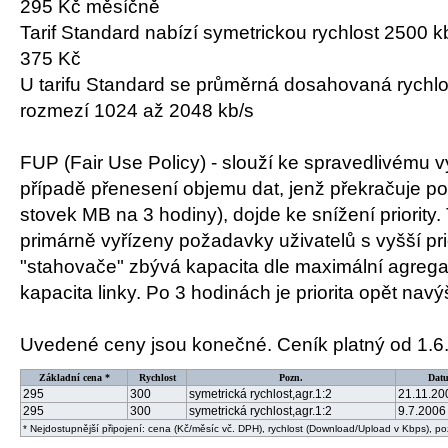
295 Kč měsíčně
Tarif Standard nabízí symetrickou rychlost 2500 k
375 Kč
U tarifu Standard se průměrná dosahovaná rychlo
rozmezí 1024 až 2048 kb/s
FUP (Fair Use Policy) - slouží ke spravedlivému vyu
případě přenesení objemu dat, jenž překračuje pov
stovek MB na 3 hodiny), dojde ke snížení priority
primárně vyřízeny požadavky uživatelů s vyšší pri
"stahovače" zbývá kapacita dle maximální agrega
kapacita linky. Po 3 hodinách je priorita opět nav
Uvedené ceny jsou konečné. Ceník platný od 1.6
Základní cena *
Rychlost
Pozn.
Dat
295
300
symetrická rychlost,agr.1:2
21.11.20
295
300
symetrická rychlost,agr.1:2
9.7.2006
* Nejdostupnější připojení: cena (Kč/měsíc vč. DPH), rychlost (Download/Upload v Kbps), p