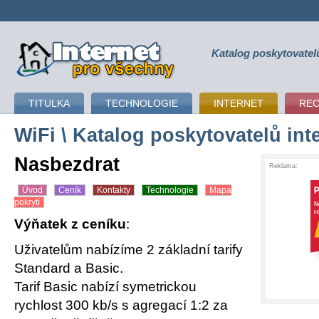
Katalog poskytovatel
připojení k internetu
TITULKA
TECHNOLOGIE
INTERNET
RE
WiFi
\ Katalog poskytovatelů int
Nasbezdrat
Reklama:
Úvod
Ceník
Kontakty
Technologie
Mapa
pokrytí
Výňatek z ceníku
:
Uživatelům nabízíme 2 základní tarify
Standard a Basic.
Tarif Basic nabízí symetrickou
rychlost 300 kb/s s agregací 1:2 za