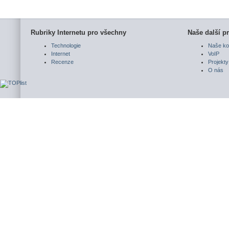
Rubriky Internetu pro všechny
Naše další pr
Technologie
Naše ko
Internet
VoIP
Recenze
Projekty
O nás