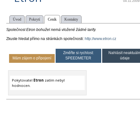
04.11.2009
Úvod
Pokrytí
Ceník
Kontakty
Společnost Etron bohužel nemá vložené žádné tarify.
Zkuste hledat přímo na stránkách společnosti:
http://www.etron.cz
Změřte si rychlost:
Nahlásit neaktuáln
Mám zájem o připojení
SPEEDMETER
údaje
Pokytovatel
Etron
zatím nebyl
hodnocen.