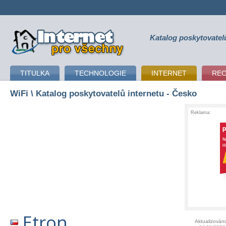
Katalog poskytovatel
připojení k internetu
TITULKA
TECHNOLOGIE
INTERNET
RE
WiFi
\ Katalog poskytovatelů internetu - Česko
Reklama:
Etron
Aktualizován