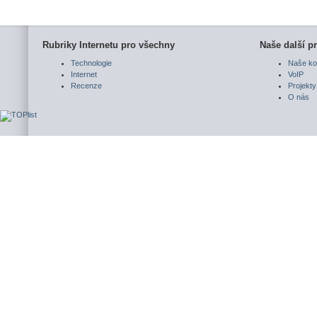
Rubriky Internetu pro všechny
Naše další pr
Technologie
Naše ko
Internet
VoIP
Recenze
Projekty
O nás