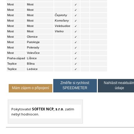
Most
Most
✓
Most
Most
✓
Most
Most
Čepirohy
✓
Most
Most
Komořany
✓
Most
Most
Velebudice
✓
Most
Most
Vtelno
✓
Most
Obrnice
✓
Most
Patokryje
✓
Most
Polerady
✓
Most
Volevčice
✓
Praha-západ
Líšnice
✓
Teplice
Bílina
✓
Teplice
Ledvice
✓
Změřte si rychlost:
Nahlásit neaktuáln
Mám zájem o připojení
SPEEDMETER
údaje
Pokytovatel
SOFTEX NCP, s.r.o.
zatím
nebyl hodnocen.