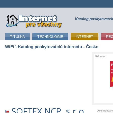
Katalog poskytovatel
připojení k internetu
TITULKA
TECHNOLOGIE
INTERNET
RE
WiFi
\ Katalog poskytovatelů internetu - Česko
Reklama:
SOFTEX NCP, s.r.o.
Aktualizován