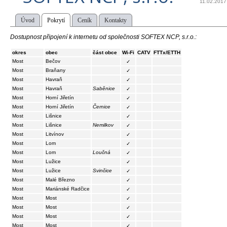
11.02.2017
Úvod
Pokrytí
Ceník
Kontakty
Dostupnost připojení k internetu od společnosti SOFTEX NCP, s.r.o.:
okres
obec
část obce
Wi-Fi
CATV
FTTx/ETTH
Most
Bečov
✓
Most
Braňany
✓
Most
Havraň
✓
Most
Havraň
Saběnice
✓
Most
Horní Jiřetín
✓
Most
Horní Jiřetín
Černice
✓
Most
Lišnice
✓
Most
Lišnice
Nemilkov
✓
Most
Litvínov
✓
Most
Lom
✓
Most
Lom
Loučná
✓
Most
Lužice
✓
Most
Lužice
Svinčice
✓
Most
Malé Březno
✓
Most
Mariánské Radčice
✓
Most
Most
✓
Most
Most
✓
Most
Most
✓
Most
Most
✓