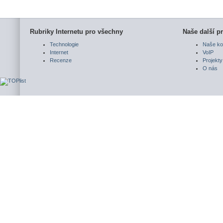
Rubriky Internetu pro všechny
Naše další pr
Technologie
Naše ko
Internet
VoIP
Recenze
Projekty
O nás