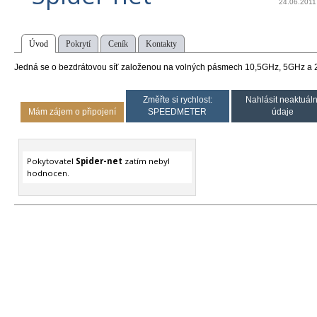
24.06.2011
Úvod
Pokrytí
Ceník
Kontakty
Jedná se o bezdrátovou síť založenou na volných pásmech 10,5GHz, 5GHz a 
Změřte si rychlost:
Nahlásit neaktuáln
Mám zájem o připojení
SPEEDMETER
údaje
Pokytovatel
Spider-net
zatím nebyl
hodnocen.