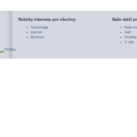
Rubriky Internetu pro všechny
Naše další pr
Technologie
Naše ko
Internet
VoIP
Recenze
Projekty
O nás