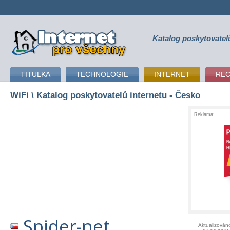
Katalog poskytovatel
připojení k internetu
TITULKA
TECHNOLOGIE
INTERNET
RE
WiFi
\ Katalog poskytovatelů internetu - Česko
Reklama:
Spider-net
Aktualizován