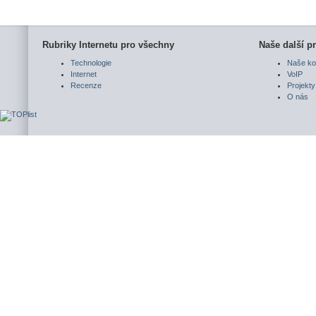
Rubriky Internetu pro všechny
Naše další pr
Technologie
Naše ko
Internet
VoIP
Recenze
Projekty
O nás