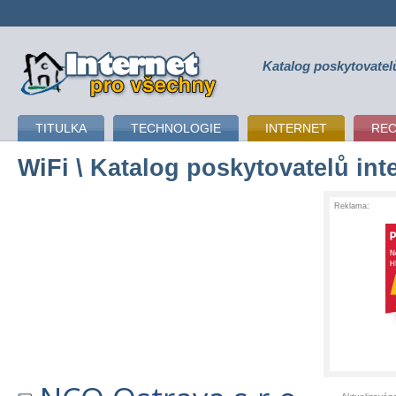
Katalog poskytovatel
připojení k internetu
TITULKA
TECHNOLOGIE
INTERNET
RE
WiFi
\ Katalog poskytovatelů int
Reklama: