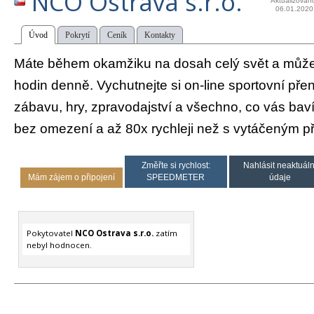
NCO Ostrava s.r.o.
Aktualizován
06.01.2020
Úvod
Pokrytí
Ceník
Kontakty
Máte během okamžiku na dosah celý svět a můžet
hodin denně. Vychutnejte si on-line sportovní pře
zábavu, hry, zpravodajství a všechno, co vás bav
bez omezení a až 80x rychleji než s vytáčeným př
Změřte si rychlost:
Nahlásit neaktuáln
Mám zájem o připojení
SPEEDMETER
údaje
Pokytovatel
NCO Ostrava s.r.o.
zatím
nebyl hodnocen.