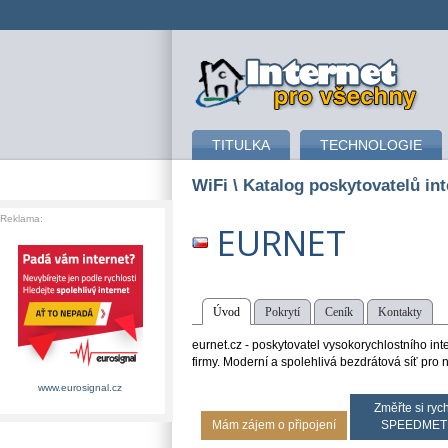
připojení k internetu
TITULKA
TECHNOLOGIE
WiFi
\ Katalog poskytovatelů int
Reklama:
EURNET
Úvod
Pokrytí
Ceník
Kontakty
eurnet.cz - poskytovatel vysokorychlostního in
firmy. Moderní a spolehlivá bezdrátová síť pro n
www.eurosignal.cz
Změřte si rych
Mám zájem o připojení
SPEEDMET