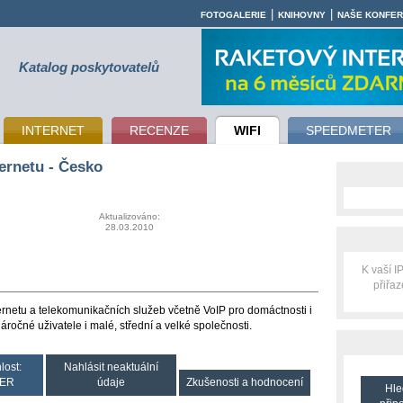
|
|
FOTOGALERIE
KNIHOVNY
NAŠE KONFE
Katalog poskytovatelů
INTERNET
RECENZE
WIFI
SPEEDMETER
ernetu - Česko
Aktualizováno:
28.03.2010
K vaší 
přiřa
ternetu a telekomunikačních služeb včetně VoIP pro domáctnosti i
áročné uživatele i malé, střední a velké společnosti.
lost:
Nahlásit neaktuální
ER
údaje
Zkušenosti a hodnocení
Hle