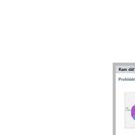
Kam dál
Prohlédn