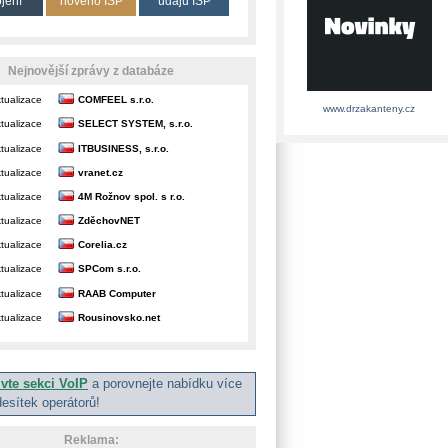
ojení
nového ISP
údajů ISP
Nejnovější zprávy z databáze
tualizace
COMFEEL s.r.o.
www.drzakanteny.cz
tualizace
SELECT SYSTEM, s.r.o.
tualizace
ITBUSINESS, s.r.o.
tualizace
vranet.cz
tualizace
4M Rožnov spol. s r.o.
tualizace
ZděchovNET
tualizace
Corelia.cz
tualizace
SPCom s.r.o.
tualizace
RAAB Computer
tualizace
Rousinovsko.net
ivte sekci VoIP
a porovnejte nabídku více
desítek operátorů!
Reklama: