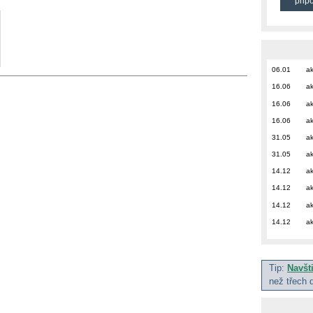
přip
06.01
ak
16.06
ak
16.06
ak
16.06
ak
31.05
ak
31.05
ak
14.12
ak
14.12
ak
14.12
ak
14.12
ak
Tip:
Navšt
než třech 