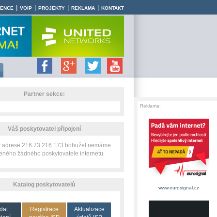
|
|
|
|
RENCE
VOIP
PROJEKTY
REKLAMA
KONTAKT
Partner sekce:
Reklama:
Váš poskytovatel připojení
IP adrese 216.73.216.173 bohužel nemáme
zeného žádného poskytovatele internetu.
Katalog poskytovatelů
www.eurosignal.cz
dat
Registrace
Aktualizace