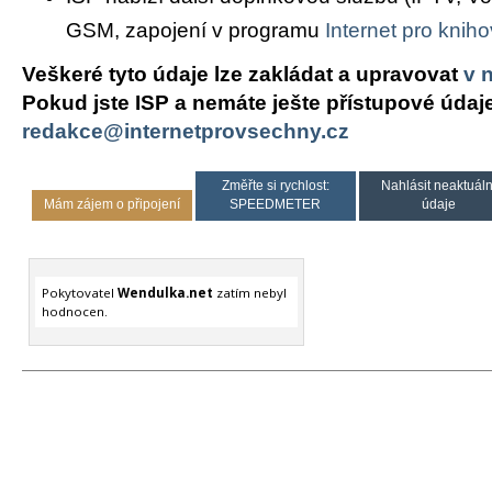
GSM, zapojení v programu
Internet pro knih
Veškeré tyto údaje lze zakládat a upravovat
v 
Pokud jste ISP a nemáte ješte přístupové údaj
redakce@internetprovsechny.cz
Změřte si rychlost:
Nahlásit neaktuáln
Mám zájem o připojení
SPEEDMETER
údaje
Pokytovatel
Wendulka.net
zatím nebyl
hodnocen.