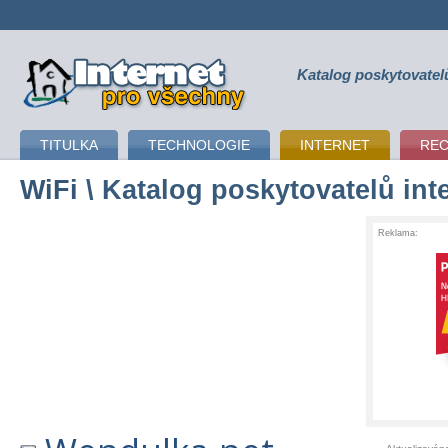
Katalog poskytovatel
připojení k internetu
TITULKA
TECHNOLOGIE
INTERNET
RE
WiFi
\ Katalog poskytovatelů int
Reklama: