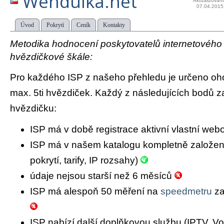
Wendulka.net
Aktualizován
07.04.2015
Úvod
Pokrytí
Ceník
Kontakty
Metodika hodnocení poskytovatelů internetového př
hvězdičkové škále:
Pro každého ISP z našeho přehledu je určeno oh
max. 5ti hvězdiček. Každý z následujících bodů za
hvězdičku:
ISP má v době registrace aktivní vlastní we
ISP má v našem katalogu kompletně založený 
pokrytí, tarify, IP rozsahy)
údaje nejsou starší než 6 měsíců
ISP má alespoň 50 měření na
speedmetru
za
ISP nabízí další doplňkovou službu (IPTV, Vo