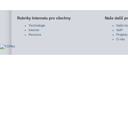
Rubriky Internetu pro všechny
Naše další pr
Technologie
Naše ko
Internet
VoIP
Recenze
Projekty
O nás