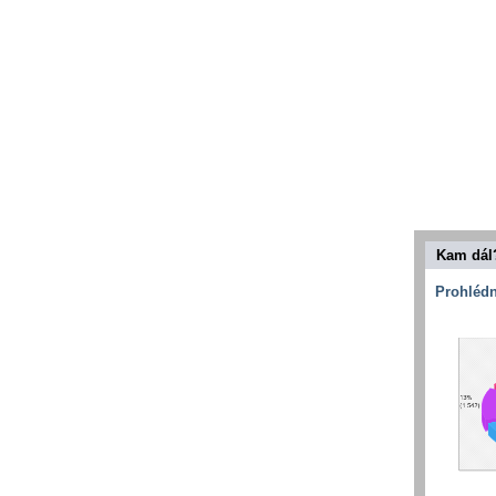
Kam dál
Prohlédn