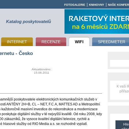
|
|
FOTOGALERIE
KNIHOVNY
NAŠE KONFE
Katalog poskytovatelů
INTERNET
RECENZE
WIFI
SPEEDMETER
ernetu - Česko
Aktualizováno:
15.06.2011
K vaší 
přiřa
znamnější poskytovatele elektronických komunikačních služeb v
ností ANTÉNY 2H+B, CL – NET, F.C.A, MATTES AD a Metropolitní
s každoročně masivní investice do rekonstrukce a modernizace
oskytuje digitální služby v té nejvyšší kvalitě. Od roku 2008, kdy
 zákazníků, že vysoce kvalitní digitální televize, rychlé a
é hlasové služby od RIO Media a.s. se rozhodně vyplatí.
Hle