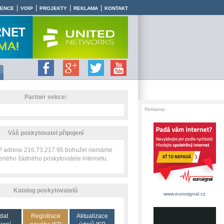
|
|
|
|
RENCE
VOIP
PROJEKTY
REKLAMA
KONTAKT
Partner sekce:
Reklama:
Váš poskytovatel připojení
IP adrese 216.73.217.95 bohužel nemáme
zeného žádného poskytovatele internetu.
Katalog poskytovatelů
www.eurosignal.cz
dat
Registrace
Aktualizace