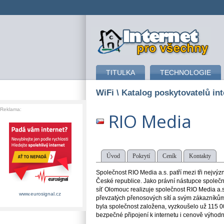
připojení k internetu
TITULKA
TECHNOLOGIE
WiFi
\ Katalog poskytovatelů int
Reklama:
RIO Media
Úvod
Pokrytí
Ceník
Kontakty
Společnost RIO Media a.s. patří mezi tři nejvý
České republice. Jako právní nástupce společ
síť Olomouc realizuje společnost RIO Media a.
www.eurosignal.cz
převzatých přenosových sítí a svým zákazníkům p
byla společnost založena, vyzkoušelo už 115 000
bezpečné připojení k internetu i cenově výhodn