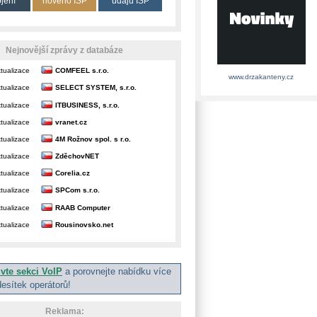
ojení
nového ISP
údajů ISP
Nejnovější zprávy z databáze
tualizace
COMFEEL s.r.o.
www.drzakanteny.cz
tualizace
SELECT SYSTEM, s.r.o.
tualizace
ITBUSINESS, s.r.o.
tualizace
vranet.cz
tualizace
4M Rožnov spol. s r.o.
tualizace
ZděchovNET
tualizace
Corelia.cz
tualizace
SPCom s.r.o.
tualizace
RAAB Computer
tualizace
Rousinovsko.net
ivte sekci VoIP
a porovnejte nabídku více
desítek operátorů!
Reklama: