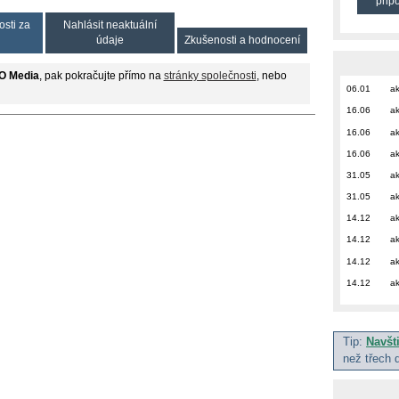
přip
osti za
Nahlásit neaktuální
údaje
Zkušenosti a hodnocení
O Media
, pak pokračujte přímo na
stránky společnosti
, nebo
06.01
ak
16.06
ak
16.06
ak
16.06
ak
31.05
ak
31.05
ak
14.12
ak
14.12
ak
14.12
ak
14.12
ak
Tip:
Navšt
než třech 