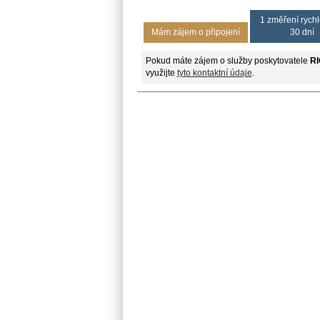
1 změření rychl
Mám zájem o připojení
30 dní
Pokud máte zájem o služby poskytovatele
RI
využijte
tyto kontaktní údaje
.