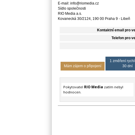
E-mail: info@riomedia.cz
Sídlo společnosti
RIO Media a.s.
Kovanecká 30/2124, 190 00 Praha 9 - Libeň
Kontaktní email pro v
Telefon pro v
1 změření rychl
Mám zájem o připojení
30 dní
Pokytovatel
RIO Media
zatím nebyl
hodnocen.