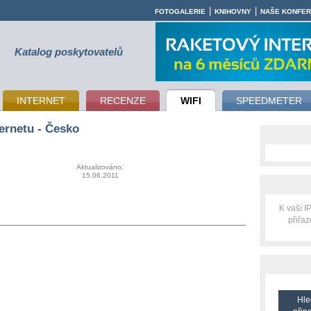
|
|
FOTOGALERIE
KNIHOVNY
NAŠE KONFE
Katalog poskytovatelů
INTERNET
RECENZE
WIFI
SPEEDMETER
ernetu - Česko
Aktualizováno:
15.06.2011
K vaší 
přiřa
Hle