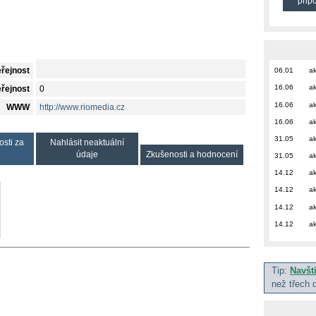
přip
eřejnost
06.01
ak
16.06
ak
eřejnost
0
16.06
ak
WWW
http://www.riomedia.cz
16.06
ak
31.05
ak
osti za
Nahlásit neaktuální
údaje
Zkušenosti a hodnocení
31.05
ak
14.12
ak
14.12
ak
14.12
ak
14.12
ak
Tip:
Navšt
než třech 