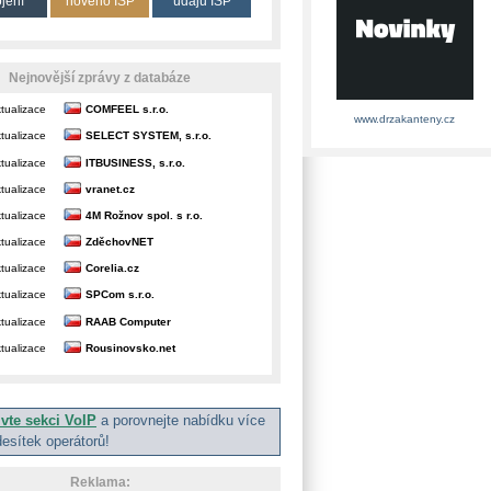
ojení
nového ISP
údajů ISP
Nejnovější zprávy z databáze
tualizace
COMFEEL s.r.o.
www.drzakanteny.cz
tualizace
SELECT SYSTEM, s.r.o.
tualizace
ITBUSINESS, s.r.o.
tualizace
vranet.cz
tualizace
4M Rožnov spol. s r.o.
tualizace
ZděchovNET
tualizace
Corelia.cz
tualizace
SPCom s.r.o.
tualizace
RAAB Computer
tualizace
Rousinovsko.net
ivte sekci VoIP
a porovnejte nabídku více
desítek operátorů!
Reklama: