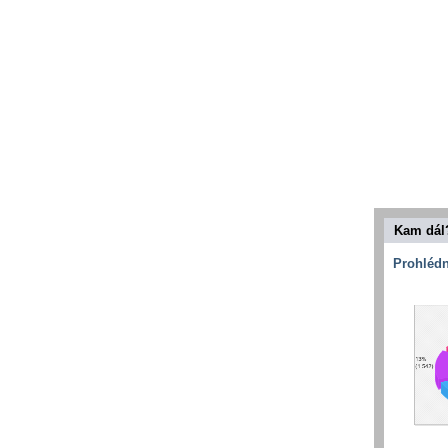
Kam dál
Prohlédn