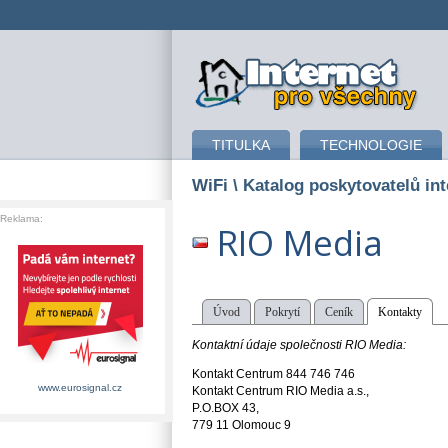
připojení k internetu
TITULKA
TECHNOLOGIE
WiFi
\ Katalog poskytovatelů int
Reklama:
RIO Media
Úvod
Pokrytí
Ceník
Kontakty
Kontaktní údaje společnosti RIO Media:
Kontakt Centrum 844 746 746
www.eurosignal.cz
Kontakt Centrum RIO Media a.s.,
P.O.BOX 43,
779 11 Olomouc 9