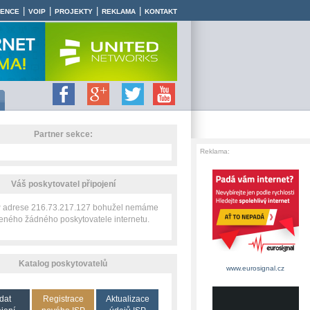
|
|
|
|
RENCE
VOIP
PROJEKTY
REKLAMA
KONTAKT
Partner sekce:
Reklama:
Váš poskytovatel připojení
IP adrese 216.73.217.127 bohužel nemáme
zeného žádného poskytovatele internetu.
Katalog poskytovatelů
www.eurosignal.cz
dat
Registrace
Aktualizace