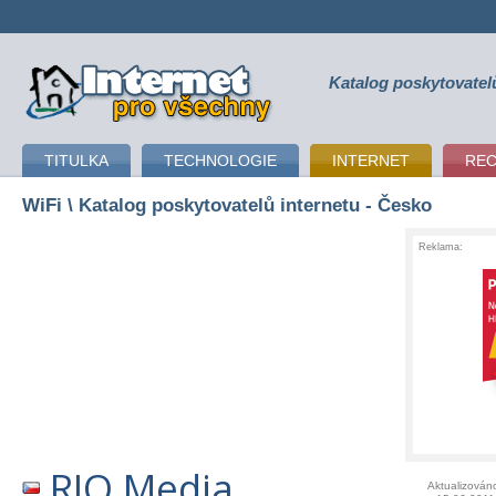
Katalog poskytovatel
připojení k internetu
TITULKA
TECHNOLOGIE
INTERNET
RE
WiFi
\ Katalog poskytovatelů internetu - Česko
Reklama:
RIO Media
Aktualizován