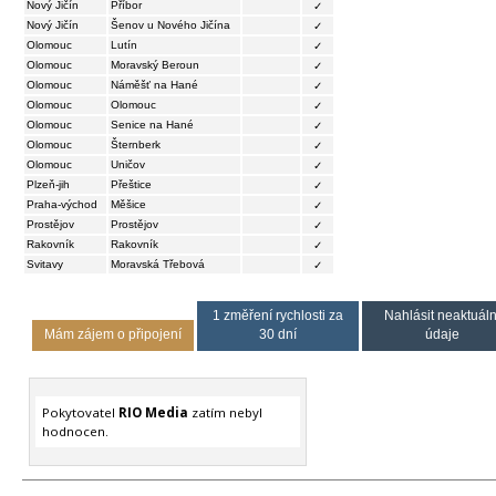
Nový Jičín
Příbor
✓
Nový Jičín
Šenov u Nového Jičína
✓
Olomouc
Lutín
✓
Olomouc
Moravský Beroun
✓
Olomouc
Náměšť na Hané
✓
Olomouc
Olomouc
✓
Olomouc
Senice na Hané
✓
Olomouc
Šternberk
✓
Olomouc
Uničov
✓
Plzeň-jih
Přeštice
✓
Praha-východ
Měšice
✓
Prostějov
Prostějov
✓
Rakovník
Rakovník
✓
Svitavy
Moravská Třebová
✓
1 změření rychlosti za
Nahlásit neaktuáln
Mám zájem o připojení
30 dní
údaje
Pokytovatel
RIO Media
zatím nebyl
hodnocen.