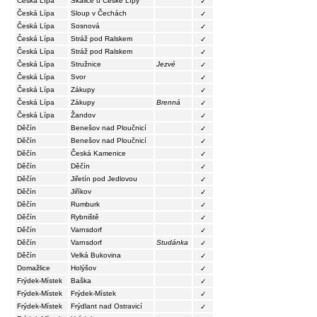
Česká Lípa
Skalice u České Lípy
✓
Česká Lípa
Sloup v Čechách
✓
Česká Lípa
Sosnová
✓
Česká Lípa
Stráž pod Ralskem
✓
Česká Lípa
Stráž pod Ralskem
✓
Česká Lípa
Stružnice
Jezvé
✓
Česká Lípa
Svor
✓
Česká Lípa
Zákupy
✓
Česká Lípa
Zákupy
Brenná
✓
Česká Lípa
Žandov
✓
Děčín
Benešov nad Ploučnicí
✓
Děčín
Benešov nad Ploučnicí
✓
Děčín
Česká Kamenice
✓
Děčín
Děčín
✓
Děčín
Jiřetín pod Jedlovou
✓
Děčín
Jiříkov
✓
Děčín
Rumburk
✓
Děčín
Rybniště
✓
Děčín
Varnsdorf
✓
Děčín
Varnsdorf
Studánka
✓
Děčín
Velká Bukovina
✓
Domažlice
Holýšov
✓
Frýdek-Místek
Baška
✓
Frýdek-Místek
Frýdek-Místek
✓
Frýdek-Místek
Frýdlant nad Ostravicí
✓