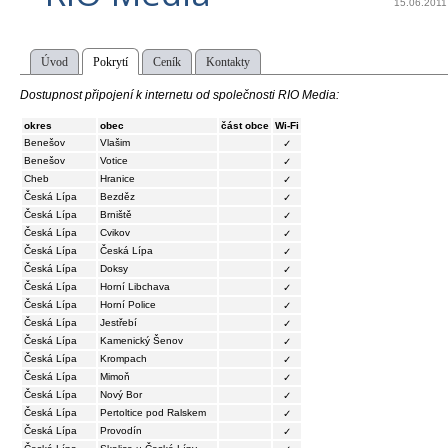
15.06.2011
Úvod
Pokrytí
Ceník
Kontakty
Dostupnost připojení k internetu od společnosti RIO Media:
okres
obec
část obce
Wi-Fi
Benešov
Vlašim
✓
Benešov
Votice
✓
Cheb
Hranice
✓
Česká Lípa
Bezděz
✓
Česká Lípa
Brniště
✓
Česká Lípa
Cvikov
✓
Česká Lípa
Česká Lípa
✓
Česká Lípa
Doksy
✓
Česká Lípa
Horní Libchava
✓
Česká Lípa
Horní Police
✓
Česká Lípa
Jestřebí
✓
Česká Lípa
Kamenický Šenov
✓
Česká Lípa
Krompach
✓
Česká Lípa
Mimoň
✓
Česká Lípa
Nový Bor
✓
Česká Lípa
Pertoltice pod Ralskem
✓
Česká Lípa
Provodín
✓