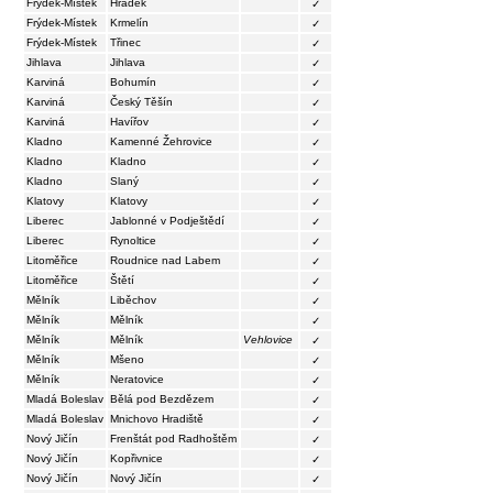
Frýdek-Místek
Hrádek
✓
Frýdek-Místek
Krmelín
✓
Frýdek-Místek
Třinec
✓
Jihlava
Jihlava
✓
Karviná
Bohumín
✓
Karviná
Český Těšín
✓
Karviná
Havířov
✓
Kladno
Kamenné Žehrovice
✓
Kladno
Kladno
✓
Kladno
Slaný
✓
Klatovy
Klatovy
✓
Liberec
Jablonné v Podještědí
✓
Liberec
Rynoltice
✓
Litoměřice
Roudnice nad Labem
✓
Litoměřice
Štětí
✓
Mělník
Liběchov
✓
Mělník
Mělník
✓
Mělník
Mělník
Vehlovice
✓
Mělník
Mšeno
✓
Mělník
Neratovice
✓
Mladá Boleslav
Bělá pod Bezdězem
✓
Mladá Boleslav
Mnichovo Hradiště
✓
Nový Jičín
Frenštát pod Radhoštěm
✓
Nový Jičín
Kopřivnice
✓
Nový Jičín
Nový Jičín
✓