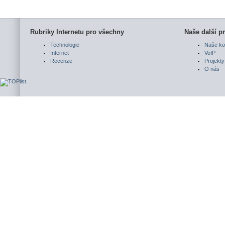
Rubriky Internetu pro všechny
Naše další pr
Technologie
Naše ko
Internet
VoIP
Recenze
Projekty
O nás