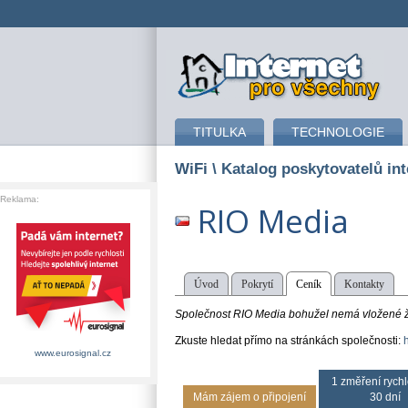
připojení k internetu
TITULKA
TECHNOLOGIE
WiFi
\ Katalog poskytovatelů int
Reklama:
RIO Media
Úvod
Pokrytí
Ceník
Kontakty
Společnost RIO Media bohužel nemá vložené žá
Zkuste hledat přímo na stránkách společnosti:
www.eurosignal.cz
1 změření rychl
Mám zájem o připojení
30 dní