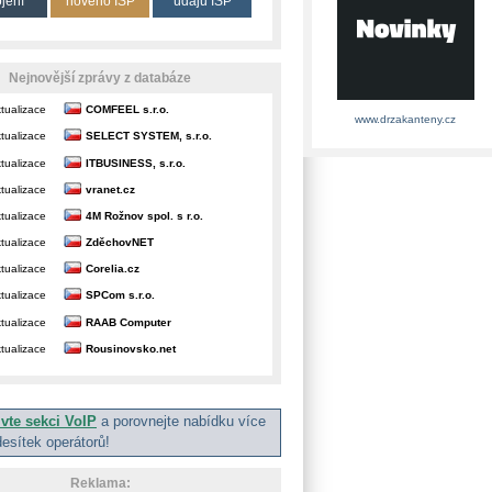
ojení
nového ISP
údajů ISP
Nejnovější zprávy z databáze
tualizace
COMFEEL s.r.o.
www.drzakanteny.cz
tualizace
SELECT SYSTEM, s.r.o.
tualizace
ITBUSINESS, s.r.o.
tualizace
vranet.cz
tualizace
4M Rožnov spol. s r.o.
tualizace
ZděchovNET
tualizace
Corelia.cz
tualizace
SPCom s.r.o.
tualizace
RAAB Computer
tualizace
Rousinovsko.net
ivte sekci VoIP
a porovnejte nabídku více
desítek operátorů!
Reklama: