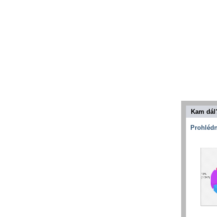
Kam dál
Prohlédn