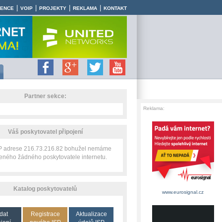
|
|
|
|
RENCE
VOIP
PROJEKTY
REKLAMA
KONTAKT
Partner sekce:
Reklama:
Váš poskytovatel připojení
IP adrese 216.73.216.82 bohužel nemáme
zeného žádného poskytovatele internetu.
Katalog poskytovatelů
www.eurosignal.cz
dat
Registrace
Aktualizace