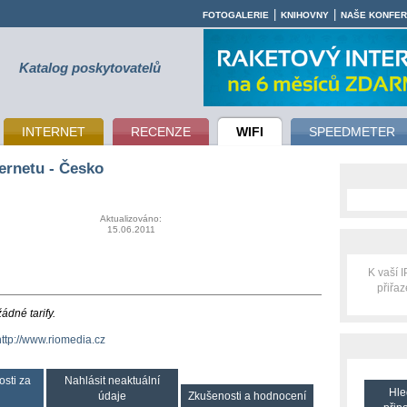
|
|
FOTOGALERIE
KNIHOVNY
NAŠE KONFE
Katalog poskytovatelů
INTERNET
RECENZE
WIFI
SPEEDMETER
ernetu - Česko
Aktualizováno:
15.06.2011
K vaší 
přiřa
dné tarify.
http://www.riomedia.cz
osti za
Nahlásit neaktuální
Hle
údaje
Zkušenosti a hodnocení