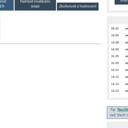
přip
lost:
Nahlásit neaktuální
ER
údaje
Zkušenosti a hodnocení
06.01
ak
16.06
ak
16.06
ak
16.06
ak
31.05
ak
31.05
ak
14.12
ak
14.12
ak
14.12
ak
14.12
ak
Tip:
Navšt
než třech 