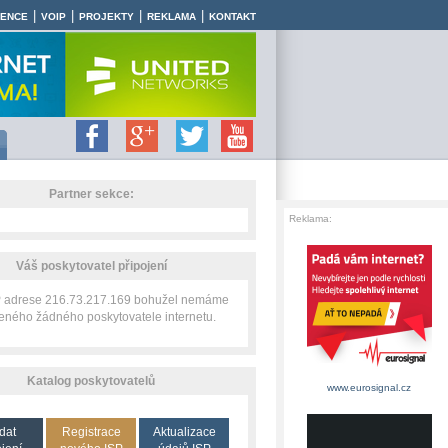
|
|
|
|
RENCE
VOIP
PROJEKTY
REKLAMA
KONTAKT
Partner sekce:
Reklama:
Váš poskytovatel připojení
IP adrese 216.73.217.169 bohužel nemáme
zeného žádného poskytovatele internetu.
Katalog poskytovatelů
www.eurosignal.cz
dat
Registrace
Aktualizace