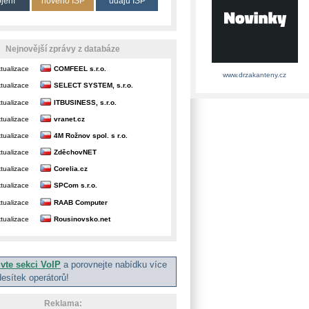
ojení
nového ISP
údajů ISP
Nejnovější zprávy z databáze
tualizace
COMFEEL s.r.o.
www.drzakanteny.cz
tualizace
SELECT SYSTEM, s.r.o.
tualizace
ITBUSINESS, s.r.o.
tualizace
vranet.cz
tualizace
4M Rožnov spol. s r.o.
tualizace
ZděchovNET
tualizace
Corelia.cz
tualizace
SPCom s.r.o.
tualizace
RAAB Computer
tualizace
Rousinovsko.net
ivte sekci VoIP
a porovnejte nabídku více
desítek operátorů!
Reklama: