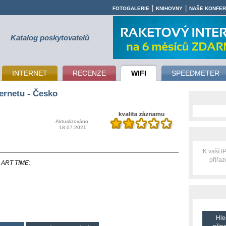
|
|
FOTOGALERIE
KNIHOVNY
NAŠE KONFE
Katalog poskytovatelů
INTERNET
RECENZE
WIFI
SPEEDMETER
ernetu - Česko
Aktualizováno:
18.07.2021
K vaší 
přiřa
i ART TIME:
Hle