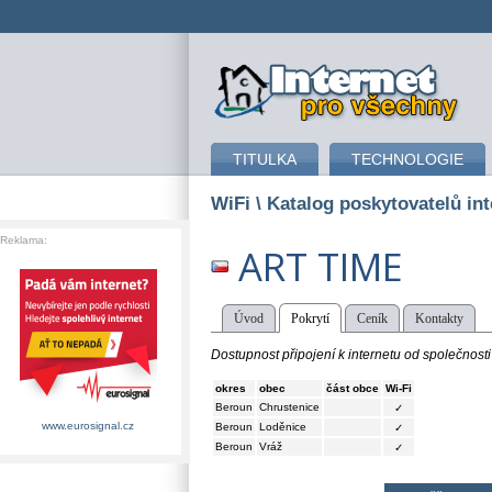
připojení k internetu
TITULKA
TECHNOLOGIE
WiFi
\ Katalog poskytovatelů int
Reklama:
ART TIME
Úvod
Pokrytí
Ceník
Kontakty
Dostupnost připojení k internetu od společnost
okres
obec
část obce
Wi-Fi
Beroun
Chrustenice
✓
www.eurosignal.cz
Beroun
Loděnice
✓
Beroun
Vráž
✓