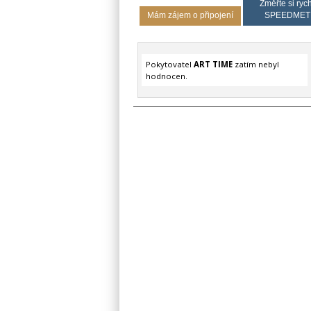
Změřte si rych
Mám zájem o připojení
SPEEDMET
Pokytovatel
ART TIME
zatím nebyl
hodnocen.