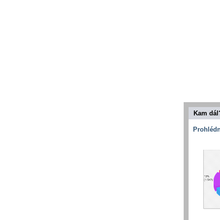
Kam dál
Prohlédn