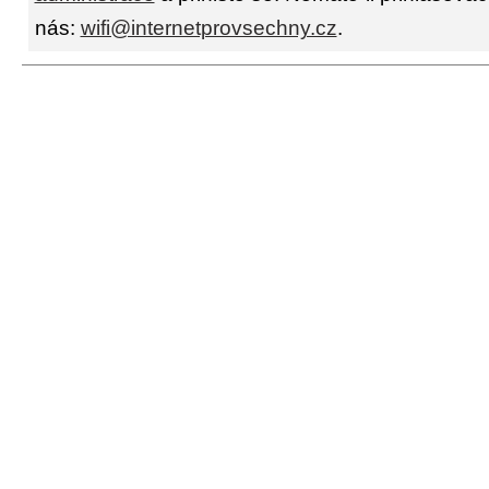
nás:
wifi@internetprovsechny.cz
.