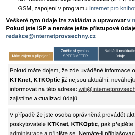
GSM, zapojení v programu
Internet pro knih
Veškeré tyto údaje lze zakládat a upravovat
v 
Pokud jste ISP a nemáte ješte přístupové údaj
redakce@internetprovsechny.cz
Změřte si rychlost:
Nahlásit neaktuáln
Mám zájem o připojení
SPEEDMETER
údaje
Pokud máte dojem, že zde uváděné informace o 
KTKnet, KTKOptic
již nejsou aktuální, neváhej
informovat na této adrese:
wifi@internetprovsec
zajistíme aktualizaci údajů.
V případě že jste osoba oprávněná provádět akt
poskytovatele
KTKnet, KTKOptic
, pak přejděte
administrace
a přihlšte se. Nemáte-li přihlašovac