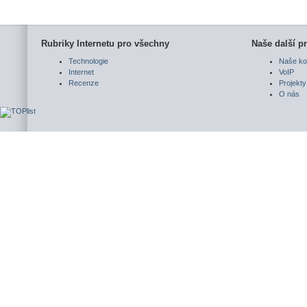
Rubriky Internetu pro všechny
Naše další pr
Technologie
Naše ko
Internet
VoIP
Recenze
Projekty
O nás