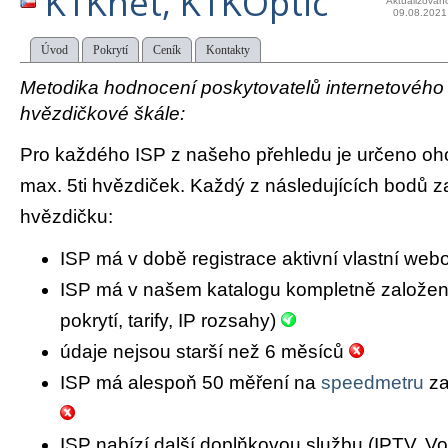
KTKnet, KTKOptic
Aktualizován
09.08.2021
Úvod
Pokrytí
Ceník
Kontakty
Metodika hodnocení poskytovatelů internetového př
hvězdičkové škále:
Pro každého ISP z našeho přehledu je určeno oh
max. 5ti hvězdiček. Každý z následujících bodů za
hvězdičku:
ISP má v době registrace aktivní vlastní we
ISP má v našem katalogu kompletně založený 
pokrytí, tarify, IP rozsahy)
údaje nejsou starší než 6 měsíců
ISP má alespoň 50 měření na
speedmetru
za
ISP nabízí další doplňkovou službu (IPTV, Vo