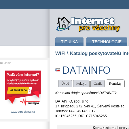
připojení k internetu
TITULKA
TECHNOLOGIE
WiFi
\ Katalog poskytovatelů int
Reklama:
DATAINFO
Úvod
Pokrytí
Ceník
Kontakty
Kontaktní údaje společnosti DATAINFO:
DATAINFO, spol. s r.o.
17. listopadu 272, 549 41, Červený Kostelec
Telefon: +420 491463012
www.eurosignal.cz
IČ: 15046265, DIČ: CZ15046265
Kontaktní email pro v