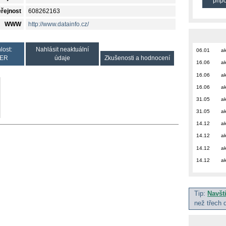
přip
eřejnost
608262163
WWW
http://www.datainfo.cz/
lost:
Nahlásit neaktuální
06.01
ak
ER
údaje
Zkušenosti a hodnocení
16.06
ak
16.06
ak
16.06
ak
31.05
ak
31.05
ak
14.12
ak
14.12
ak
14.12
ak
14.12
ak
Tip:
Navšt
než třech 