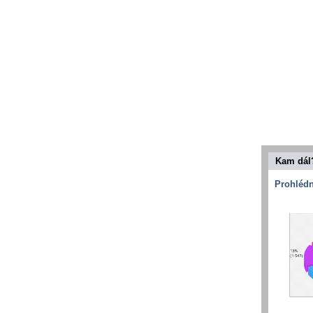
Kam dál
Prohlédn