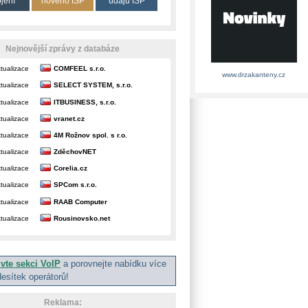
ojení
nového ISP
údajů ISP
Nejnovější zprávy z databáze
tualizace
COMFEEL s.r.o.
www.drzakanteny.cz
tualizace
SELECT SYSTEM, s.r.o.
tualizace
ITBUSINESS, s.r.o.
tualizace
vranet.cz
tualizace
4M Rožnov spol. s r.o.
tualizace
ZděchovNET
tualizace
Corelia.cz
tualizace
SPCom s.r.o.
tualizace
RAAB Computer
tualizace
Rousinovsko.net
ivte sekci VoIP
a porovnejte nabídku více
desítek operátorů!
Reklama: