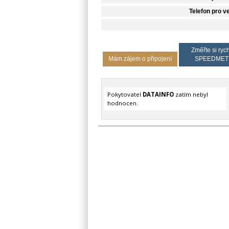
Telefon pro v
Změřte si rych
Mám zájem o připojení
SPEEDMET
Pokytovatel
DATAINFO
zatím nebyl
hodnocen.