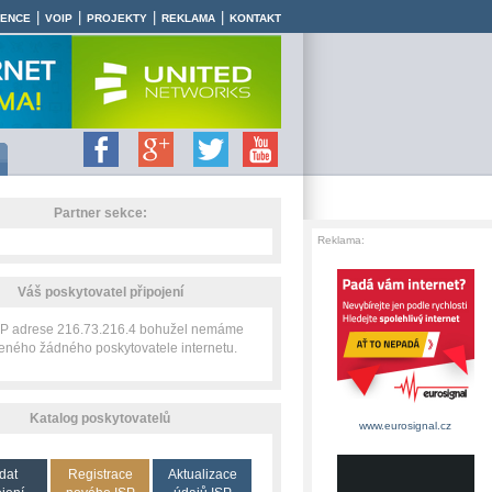
|
|
|
|
RENCE
VOIP
PROJEKTY
REKLAMA
KONTAKT
Partner sekce:
Reklama:
Váš poskytovatel připojení
 IP adrese 216.73.216.4 bohužel nemáme
zeného žádného poskytovatele internetu.
Katalog poskytovatelů
www.eurosignal.cz
dat
Registrace
Aktualizace