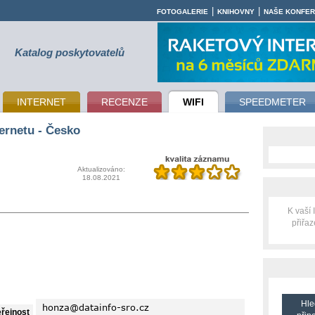
|
|
FOTOGALERIE
KNIHOVNY
NAŠE KONFE
Katalog poskytovatelů
INTERNET
RECENZE
WIFI
SPEEDMETER
ernetu - Česko
Aktualizováno:
18.08.2021
K vaší
přiřa
Hle
eřejnost