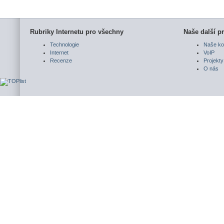
Rubriky Internetu pro všechny
Naše další pr
Technologie
Naše ko
Internet
VoIP
Recenze
Projekty
O nás