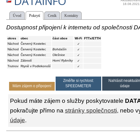
DATAINFO
Aktualizován
18.08.2021
Úvod
Pokrytí
Ceník
Kontakty
Dostupnost připojení k internetu od společnosti
okres
obec
část obce
Wi-Fi
FTTx/ETTH
Náchod
Červený Kostelec
✓
Náchod
Červený Kostelec
Bohdašín
✓
Náchod
Červený Kostelec
Olešnice
✓
Náchod
Zábrodí
Horní Rybníky
✓
Trutnov
Rtyně v Podkrkonoší
✓
Změřte si rychlost:
Nahlásit neaktuáln
Mám zájem o připojení
SPEEDMETER
údaje
Pokud máte zájem o služby poskytovatele
DAT
pokračujte přímo na
stránky společnosti
, nebo v
údaje
.