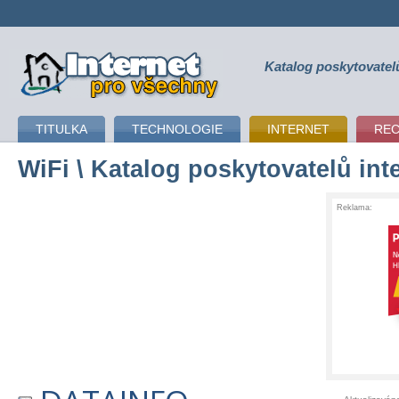
Katalog poskytovatel
připojení k internetu
TITULKA
TECHNOLOGIE
INTERNET
RE
WiFi
\ Katalog poskytovatelů int
Reklama: