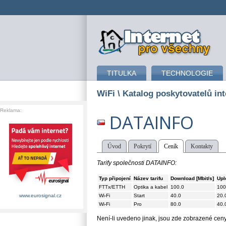
připojení k internetu
TITULKA
TECHNOLOGIE
WiFi
\ Katalog poskytovatelů int
Reklama:
DATAINFO
Úvod
Pokrytí
Ceník
Kontakty
Tarify společnosti DATAINFO:
Typ připojení
Název tarifu
Download [Mbit/s]
Upl
FTTx/ETTH
Optika a kabel
100.0
100
Wi-Fi
Start
40.0
20.
www.eurosignal.cz
Wi-Fi
Pro
80.0
40.
Není-li uvedeno jinak, jsou zde zobrazené ce