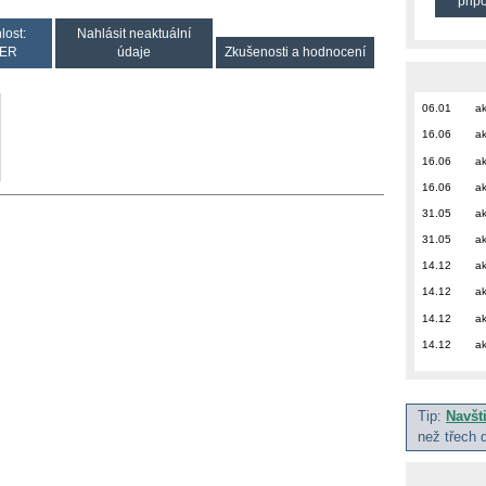
přip
lost:
Nahlásit neaktuální
ER
údaje
Zkušenosti a hodnocení
06.01
ak
16.06
ak
16.06
ak
16.06
ak
31.05
ak
31.05
ak
14.12
ak
14.12
ak
14.12
ak
14.12
ak
Tip:
Navšt
než třech 