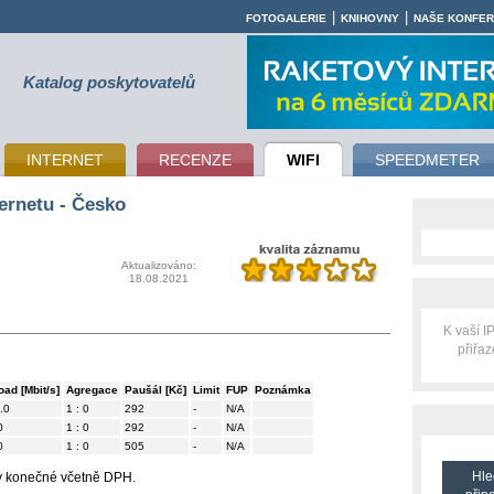
|
|
FOTOGALERIE
KNIHOVNY
NAŠE KONFE
Katalog poskytovatelů
INTERNET
RECENZE
WIFI
SPEEDMETER
ernetu - Česko
Aktualizováno:
18.08.2021
K vaší 
přiřa
oad [Mbit/s]
Agregace
Paušál [Kč]
Limit
FUP
Poznámka
.0
1 : 0
292
-
N/A
0
1 : 0
292
-
N/A
0
1 : 0
505
-
N/A
Hle
ny konečné včetně DPH.