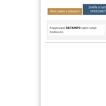
Změřte si rych
Mám zájem o připojení
SPEEDMET
Pokytovatel
DATAINFO
zatím nebyl
hodnocen.