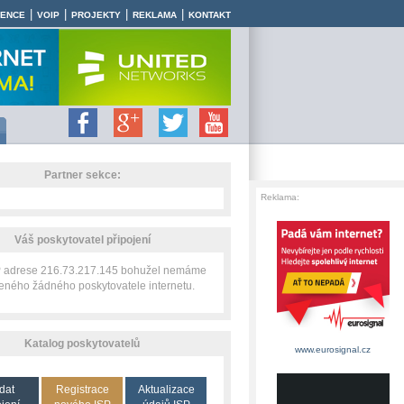
|
|
|
|
RENCE
VOIP
PROJEKTY
REKLAMA
KONTAKT
Partner sekce:
Reklama:
Váš poskytovatel připojení
IP adrese 216.73.217.145 bohužel nemáme
zeného žádného poskytovatele internetu.
Katalog poskytovatelů
www.eurosignal.cz
dat
Registrace
Aktualizace