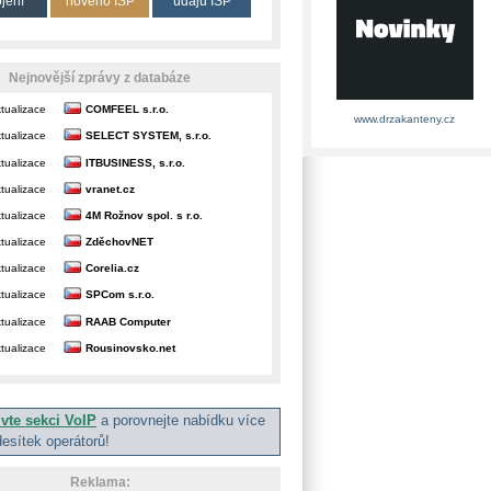
ojení
nového ISP
údajů ISP
Nejnovější zprávy z databáze
tualizace
COMFEEL s.r.o.
www.drzakanteny.cz
tualizace
SELECT SYSTEM, s.r.o.
tualizace
ITBUSINESS, s.r.o.
tualizace
vranet.cz
tualizace
4M Rožnov spol. s r.o.
tualizace
ZděchovNET
tualizace
Corelia.cz
tualizace
SPCom s.r.o.
tualizace
RAAB Computer
tualizace
Rousinovsko.net
ivte sekci VoIP
a porovnejte nabídku více
desítek operátorů!
Reklama: