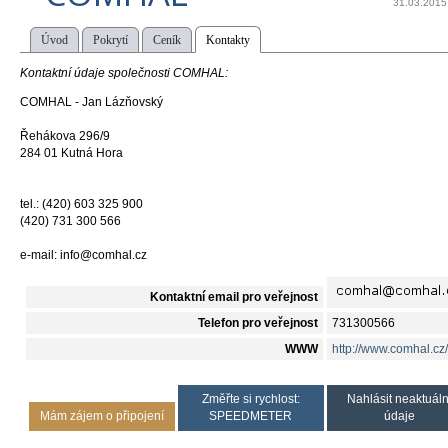
31.03.2015
Úvod
Pokrytí
Ceník
Kontakty
Kontaktní údaje společnosti COMHAL:
COMHAL - Jan Lázňovský
Řehákova 296/9
284 01 Kutná Hora
tel.: (420) 603 325 900
(420) 731 300 566
e-mail: info@comhal.cz
Kontaktní email pro veřejnost
Telefon pro veřejnost
731300566
WWW
http://www.comhal.cz/
Změřte si rychlost:
Nahlásit neaktuáln
Mám zájem o připojení
SPEEDMETER
údaje