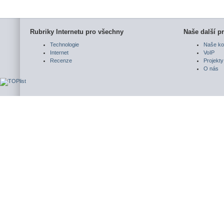
Rubriky Internetu pro všechny
Naše další pr
Technologie
Naše ko
Internet
VoIP
Recenze
Projekty
O nás