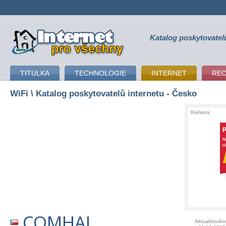
Katalog poskytovatel
připojení k internetu
TITULKA
TECHNOLOGIE
INTERNET
RE
WiFi
\ Katalog poskytovatelů internetu - Česko
Reklama:
COMHAL
Aktualizován