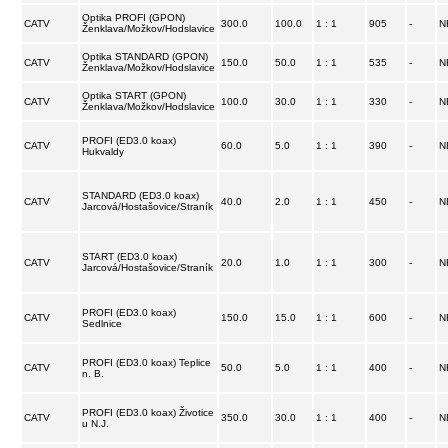
Optika PROFI (GPON)
CATV
300.0
100.0
1 : 1
905
-
N
Ženklava/Možkov/Hodslavice
Optika STANDARD (GPON)
CATV
150.0
50.0
1 : 1
535
-
N
Ženklava/Možkov/Hodslavice
Optika START (GPON)
CATV
100.0
30.0
1 : 1
330
-
N
Ženklava/Možkov/Hodslavice
PROFI (ED3.0 koax)
CATV
60.0
5.0
1 : 1
390
-
N
Hukvaldy
STANDARD (ED3.0 koax)
CATV
40.0
2.0
1 : 1
450
-
N
Jarcová/Hostašovice/Straník
START (ED3.0 koax)
CATV
20.0
1.0
1 : 1
300
-
N
Jarcová/Hostašovice/Straník
PROFI (ED3.0 koax)
CATV
150.0
15.0
1 : 1
600
-
N
Sedlnice
PROFI (ED3.0 koax) Teplice
CATV
50.0
5.0
1 : 1
400
-
N
n. B.
PROFI (ED3.0 koax) Životice
CATV
350.0
30.0
1 : 1
400
-
N
u N.J.