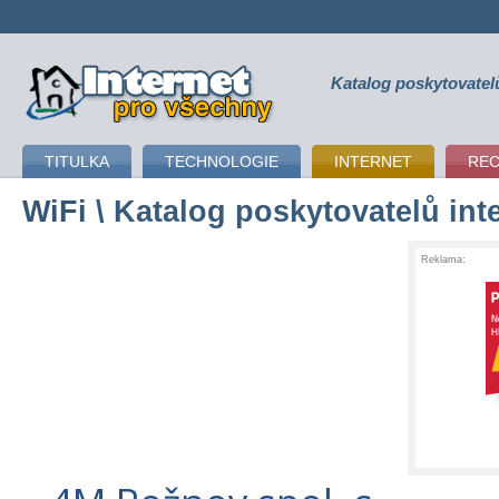
Katalog poskytovatel
připojení k internetu
TITULKA
TECHNOLOGIE
INTERNET
RE
WiFi
\ Katalog poskytovatelů int
Reklama: