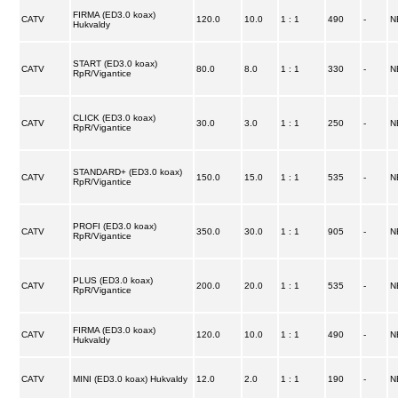
FIRMA (ED3.0 koax)
CATV
120.0
10.0
1 : 1
490
-
N
Hukvaldy
START (ED3.0 koax)
CATV
80.0
8.0
1 : 1
330
-
N
RpR/Vigantice
CLICK (ED3.0 koax)
CATV
30.0
3.0
1 : 1
250
-
N
RpR/Vigantice
STANDARD+ (ED3.0 koax)
CATV
150.0
15.0
1 : 1
535
-
N
RpR/Vigantice
PROFI (ED3.0 koax)
CATV
350.0
30.0
1 : 1
905
-
N
RpR/Vigantice
PLUS (ED3.0 koax)
CATV
200.0
20.0
1 : 1
535
-
N
RpR/Vigantice
FIRMA (ED3.0 koax)
CATV
120.0
10.0
1 : 1
490
-
N
Hukvaldy
CATV
MINI (ED3.0 koax) Hukvaldy
12.0
2.0
1 : 1
190
-
N