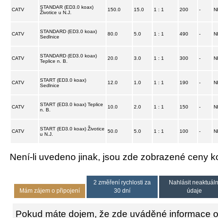
STANDAR (ED3.0 koax)
CATV
150.0
15.0
1 : 1
200
-
N
Životice u N.J.
STANDARD (ED3.0 koax)
CATV
80.0
5.0
1 : 1
490
-
N
Sedlnice
STANDARD (ED3.0 koax)
CATV
20.0
3.0
1 : 1
300
-
N
Teplice n. B.
START (ED3.0 koax)
CATV
12.0
1.0
1 : 1
190
-
N
Sedlnice
START (ED3.0 koax) Teplice
CATV
10.0
2.0
1 : 1
150
-
N
n. B.
START (ED3.0 koax) Životice
CATV
50.0
5.0
1 : 1
100
-
N
u N.J.
Není-li uvedeno jinak, jsou zde zobrazené ceny
2 změření rychlosti za
Nahlásit neaktuáln
Mám zájem o připojení
30 dní
údaje
Pokud máte dojem, že zde uváděné informace o