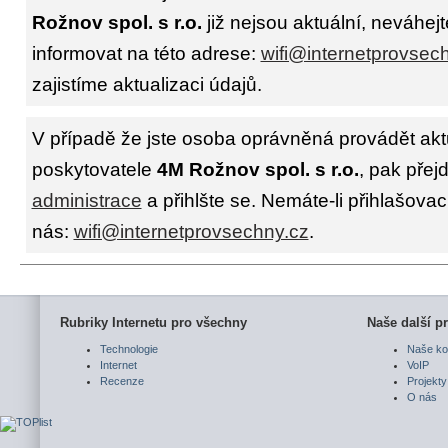
Rožnov spol. s r.o.
již nejsou aktuální, neváhej
informovat na této adrese:
wifi@internetprovsec
zajistíme aktualizaci údajů.
V případě že jste osoba oprávněná provádět akt
poskytovatele
4M Rožnov spol. s r.o.
, pak přej
administrace
a přihlšte se. Nemáte-li přihlašovac
nás:
wifi@internetprovsechny.cz
.
Rubriky Internetu pro všechny
Naše další pr
Technologie
Naše ko
Internet
VoIP
Recenze
Projekty
O nás