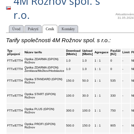
4M Rožnov spol. s
r.o.
Aktualizován
31.05.2024
Úvod
Pokrytí
Ceník
Kontakty
Tarify společnosti 4M Rožnov spol. s r.o.:
Typ
Download
Upload
Paušál
Název tarifu
Agregace
Limit
F
připojení
[Mbit/s]
[Mbit/s]
[Kč]
Optika ZDARMA (GPON)
FTTx/ETTH
1.0
1.0
1 : 1
0
-
N
Rožnov
Optika ZDARMA (GPON)
FTTx/ETTH
1.0
1.0
1 : 1
0
-
N
Ženklava/Možkov/Hodslavice
Optika STANDARD (GPON)
FTTx/ETTH
150.0
50.0
1 : 1
535
-
N
Rožnov
Optika START (GPON)
FTTx/ETTH
100.0
30.0
1 : 1
330
-
N
Rožnov
Optika PLUS (GPON)
FTTx/ETTH
300.0
100.0
1 : 1
750
-
N
Rožnov
Optika PROFI (GPON)
FTTx/ETTH
500.0
150.0
1 : 1
905
-
N
Rožnov