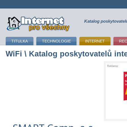
Katalog poskytovatel
připojení k internetu
TITULKA
TECHNOLOGIE
INTERNET
RE
WiFi
\ Katalog poskytovatelů int
Reklama: