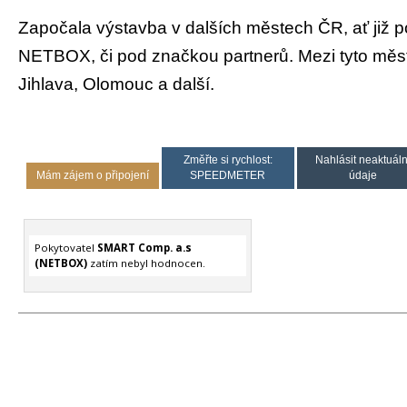
Započala výstavba v dalších městech ČR, ať již
NETBOX, či pod značkou partnerů. Mezi tyto měst
Jihlava, Olomouc a další.
Změřte si rychlost:
Nahlásit neaktuáln
Mám zájem o připojení
SPEEDMETER
údaje
Pokytovatel
SMART Comp. a.s
(NETBOX)
zatím nebyl hodnocen.