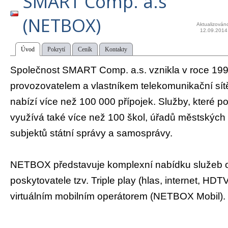
SMART Comp. a.s
(NETBOX)
Aktualizován
12.09.2014
Úvod
Pokrytí
Ceník
Kontakty
Společnost SMART Comp. a.s. vznikla v roce 199
provozovatelem a vlastníkem telekomunikační s
nabízí více než 100 000 přípojek. Služby, které 
využívá také více než 100 škol, úřadů městských 
subjektů státní správy a samosprávy.
NETBOX představuje komplexní nabídku služeb 
poskytovatele tzv. Triple play (hlas, internet, HDT
virtuálním mobilním operátorem (NETBOX Mobil).