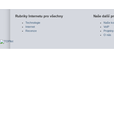
Rubriky Internetu pro všechny
Naše další pr
Technologie
Naše ko
Internet
VoIP
Recenze
Projekty
O nás