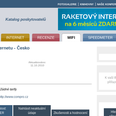
|
|
FOTOGALERIE
KNIHOVNY
NAŠE KONFE
Katalog poskytovatelů
INTERNET
RECENZE
WIFI
SPEEDMETER
ernetu - Česko
Aktualizováno:
11.10.2010
K vaší 
přiřa
ádné tarify.
http://www.compro.cz
lost:
Nahlásit neaktuální
Hle
ER
údaje
Zkušenosti a hodnocení