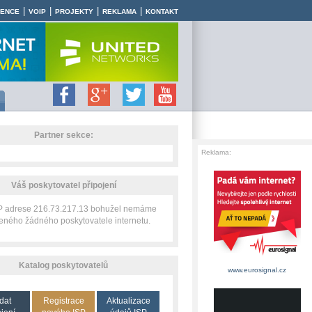
|
|
|
|
RENCE
VOIP
PROJEKTY
REKLAMA
KONTAKT
Partner sekce:
Reklama:
Váš poskytovatel připojení
IP adrese 216.73.217.13 bohužel nemáme
zeného žádného poskytovatele internetu.
Katalog poskytovatelů
www.eurosignal.cz
dat
Registrace
Aktualizace