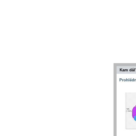
Kam dál
Prohlédn