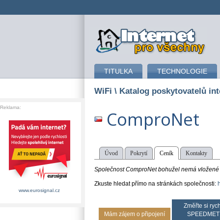
připojení k internetu
TITULKA
TECHNOLOGIE
WiFi
\ Katalog poskytovatelů int
Reklama:
ComproNet
Úvod
Pokrytí
Ceník
Kontakty
Společnost ComproNet bohužel nemá vložené ž
Zkuste hledat přímo na stránkách společnosti:
www.eurosignal.cz
Změřte si rych
Mám zájem o připojení
SPEEDMET