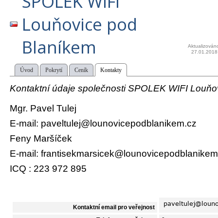
SPOLEK WIFI
Louňovice pod
Blaníkem
Aktualizován
27.01.2018
Úvod
Pokrytí
Ceník
Kontakty
Kontaktní údaje společnosti SPOLEK WIFI Louňo
Mgr. Pavel Tulej
E-mail: paveltulej@lounovicepodblanikem.cz
Feny Maršíček
E-mail: frantisekmarsicek@lounovicepodblanikem
ICQ : 223 972 895
Kontaktní email pro veřejnost