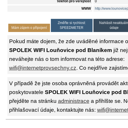
Telefon pro veřejnost
0
WWW
http://www.lounovice
Změřte si rychlost:
Nahlásit neaktuáln
Mám zájem o připojení
SPEEDMETER
údaje
Pokud máte dojem, že zde uváděné informace o 
SPOLEK WIFI Louňovice pod Blaníkem
již ne
neváhejte nás o tom informovat na této adrese:
wifi@internetprovsechny.cz
. Co nejdříve zajistím
V případě že jste osoba oprávněná provádět akt
poskytovatele
SPOLEK WIFI Louňovice pod B
přejděte na stránku
administrace
a přihlšte se. N
přihlašovací údaje, kontaktujte nás:
wifi@interne