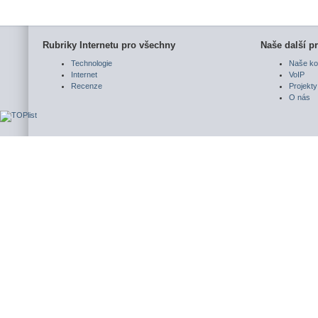
Rubriky Internetu pro všechny
Naše další pr
Technologie
Naše ko
Internet
VoIP
Recenze
Projekty
O nás