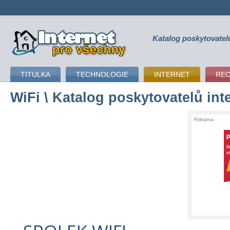
Katalog poskytovatel
připojení k internetu
TITULKA
TECHNOLOGIE
INTERNET
RE
WiFi
\ Katalog poskytovatelů int
Reklama: