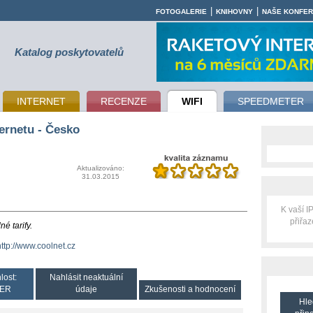
|
|
FOTOGALERIE
KNIHOVNY
NAŠE KONFE
Katalog poskytovatelů
INTERNET
RECENZE
WIFI
SPEEDMETER
ernetu - Česko
Aktualizováno:
31.03.2015
K vaší 
přiřa
é tarify.
http://www.coolnet.cz
lost:
Nahlásit neaktuální
ER
údaje
Zkušenosti a hodnocení
Hle