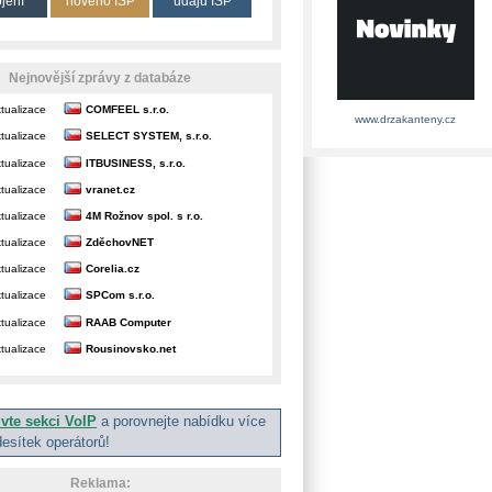
ojení
nového ISP
údajů ISP
Nejnovější zprávy z databáze
tualizace
COMFEEL s.r.o.
www.drzakanteny.cz
tualizace
SELECT SYSTEM, s.r.o.
tualizace
ITBUSINESS, s.r.o.
tualizace
vranet.cz
tualizace
4M Rožnov spol. s r.o.
tualizace
ZděchovNET
tualizace
Corelia.cz
tualizace
SPCom s.r.o.
tualizace
RAAB Computer
tualizace
Rousinovsko.net
ivte sekci VoIP
a porovnejte nabídku více
desítek operátorů!
Reklama: