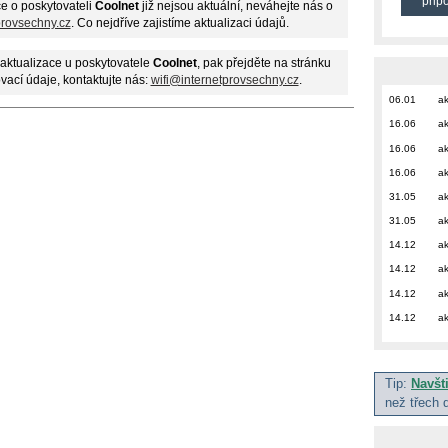
přip
e o poskytovateli
Coolnet
již nejsou aktuální, neváhejte nás o
provsechny.cz
. Co nejdříve zajistíme aktualizaci údajů.
aktualizace u poskytovatele
Coolnet
, pak přejděte na stránku
ovací údaje, kontaktujte nás:
wifi@internetprovsechny.cz
.
06.01
ak
16.06
ak
16.06
ak
16.06
ak
31.05
ak
31.05
ak
14.12
ak
14.12
ak
14.12
ak
14.12
ak
Tip:
Navšt
než třech 