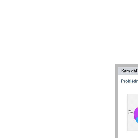
Kam dál
Prohlédn