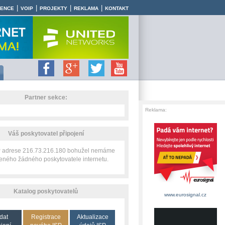
|
|
|
|
RENCE
VOIP
PROJEKTY
REKLAMA
KONTAKT
Partner sekce:
Reklama:
Váš poskytovatel připojení
IP adrese 216.73.216.180 bohužel nemáme
zeného žádného poskytovatele internetu.
Katalog poskytovatelů
www.eurosignal.cz
dat
Registrace
Aktualizace