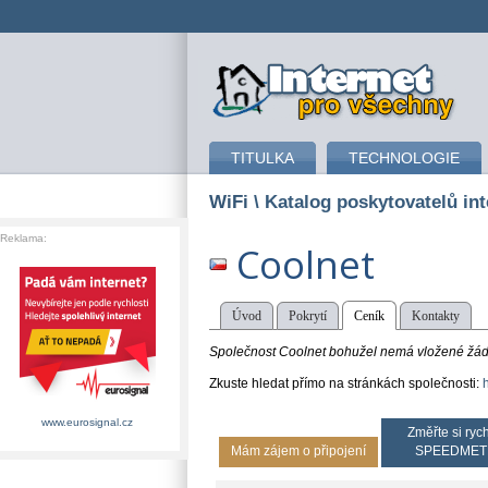
připojení k internetu
TITULKA
TECHNOLOGIE
WiFi
\ Katalog poskytovatelů int
Reklama:
Coolnet
Úvod
Pokrytí
Ceník
Kontakty
Společnost Coolnet bohužel nemá vložené žádn
Zkuste hledat přímo na stránkách společnosti:
www.eurosignal.cz
Změřte si rych
Mám zájem o připojení
SPEEDMET