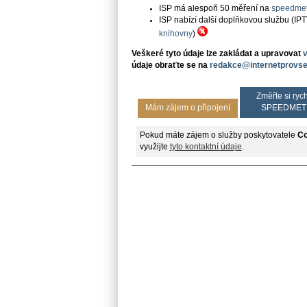
ISP má alespoň 50 měření na
speedmet
ISP nabízí další doplňkovou službu (IP
knihovny
)
Veškeré tyto údaje lze zakládat a upravovat
údaje obraťte se na
redakce@internetprovse
Změřte si rych
Mám zájem o připojení
SPEEDMET
Pokud máte zájem o služby poskytovatele
Co
využijte
tyto kontaktní údaje
.