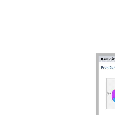
Kam dál
Prohlédn