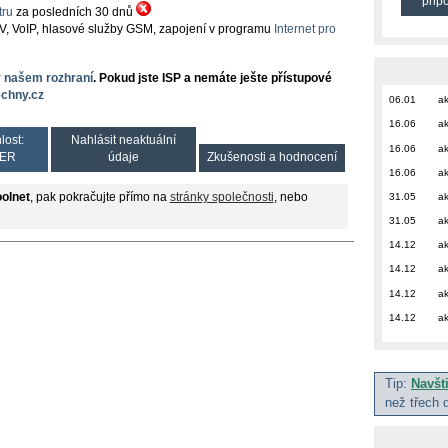
přip
ru
za posledních 30 dnů
TV, VoIP, hlasové služby GSM, zapojení v programu
Internet pro
v našem rozhraní
. Pokud jste ISP a nemáte ješte přístupové
chny.cz
06.01
ak
16.06
ak
lost:
Nahlásit neaktuální
16.06
ak
ER
údaje
Zkušenosti a hodnocení
16.06
ak
31.05
ak
olnet
, pak pokračujte přímo na
stránky společnosti
, nebo
31.05
ak
14.12
ak
14.12
ak
14.12
ak
14.12
ak
Tip:
Navšt
než třech 