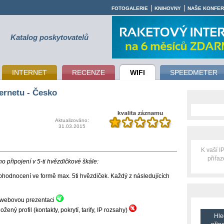
|
|
FOTOGALERIE
KNIHOVNY
NAŠE KONFE
Katalog poskytovatelů
INTERNET
RECENZE
WIFI
SPEEDMETER
ernetu - Česko
Aktualizováno:
31.03.2015
K vaší 
přiřa
 připojení v 5-ti hvězdičkové škále:
hodnocení ve formě max. 5ti hvězdiček. Každý z následujících
ní webovou prezentaci
ný profil (kontakty, pokrytí, tarify, IP rozsahy)
Hle