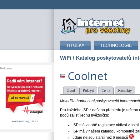
připojení k internetu
TITULKA
TECHNOLOGIE
WiFi
\ Katalog poskytovatelů int
Reklama:
Coolnet
Úvod
Pokrytí
Ceník
Kontakty
Metodika hodnocení poskytovatelů internetového
Pro každého ISP z našeho přehledu je určeno o
bodů zajistí jednu hvězdičku:
www.eurosignal.cz
ISP má v době registrace aktivní vlast
ISP má v našem katalogu kompletně založe
údaje nejsou starší než 6 měsíců