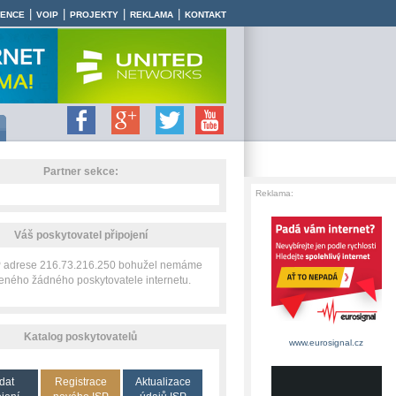
|
|
|
|
RENCE
VOIP
PROJEKTY
REKLAMA
KONTAKT
Partner sekce:
Reklama:
Váš poskytovatel připojení
IP adrese 216.73.216.250 bohužel nemáme
zeného žádného poskytovatele internetu.
Katalog poskytovatelů
www.eurosignal.cz
dat
Registrace
Aktualizace