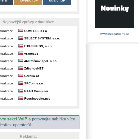
ojení
nového ISP
údajů ISP
Nejnovější zprávy z databáze
tualizace
COMFEEL s.r.o.
www.drzakanteny.cz
tualizace
SELECT SYSTEM, s.r.o.
tualizace
ITBUSINESS, s.r.o.
tualizace
vranet.cz
tualizace
4M Rožnov spol. s r.o.
tualizace
ZděchovNET
tualizace
Corelia.cz
tualizace
SPCom s.r.o.
tualizace
RAAB Computer
tualizace
Rousinovsko.net
ivte sekci VoIP
a porovnejte nabídku více
desítek operátorů!
Reklama: