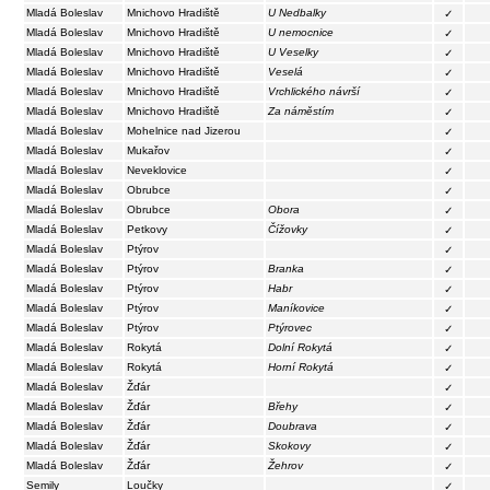
Mladá Boleslav
Mnichovo Hradiště
U Nedbalky
✓
Mladá Boleslav
Mnichovo Hradiště
U nemocnice
✓
Mladá Boleslav
Mnichovo Hradiště
U Veselky
✓
Mladá Boleslav
Mnichovo Hradiště
Veselá
✓
Mladá Boleslav
Mnichovo Hradiště
Vrchlického návrší
✓
Mladá Boleslav
Mnichovo Hradiště
Za náměstím
✓
Mladá Boleslav
Mohelnice nad Jizerou
✓
Mladá Boleslav
Mukařov
✓
Mladá Boleslav
Neveklovice
✓
Mladá Boleslav
Obrubce
✓
Mladá Boleslav
Obrubce
Obora
✓
Mladá Boleslav
Petkovy
Čížovky
✓
Mladá Boleslav
Ptýrov
✓
Mladá Boleslav
Ptýrov
Branka
✓
Mladá Boleslav
Ptýrov
Habr
✓
Mladá Boleslav
Ptýrov
Maníkovice
✓
Mladá Boleslav
Ptýrov
Ptýrovec
✓
Mladá Boleslav
Rokytá
Dolní Rokytá
✓
Mladá Boleslav
Rokytá
Horní Rokytá
✓
Mladá Boleslav
Žďár
✓
Mladá Boleslav
Žďár
Břehy
✓
Mladá Boleslav
Žďár
Doubrava
✓
Mladá Boleslav
Žďár
Skokovy
✓
Mladá Boleslav
Žďár
Žehrov
✓
Semily
Loučky
✓