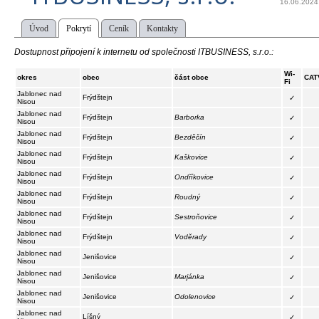
16.06.2024
Úvod
Pokrytí
Ceník
Kontakty
Dostupnost připojení k internetu od společnosti ITBUSINESS, s.r.o.:
Wi-
okres
obec
část obce
CAT
Fi
Jablonec nad
Frýdštejn
✓
Nisou
Jablonec nad
Frýdštejn
Barborka
✓
Nisou
Jablonec nad
Frýdštejn
Bezděčín
✓
Nisou
Jablonec nad
Frýdštejn
Kaškovice
✓
Nisou
Jablonec nad
Frýdštejn
Ondříkovice
✓
Nisou
Jablonec nad
Frýdštejn
Roudný
✓
Nisou
Jablonec nad
Frýdštejn
Sestroňovice
✓
Nisou
Jablonec nad
Frýdštejn
Voděrady
✓
Nisou
Jablonec nad
Jenišovice
✓
Nisou
Jablonec nad
Jenišovice
Marjánka
✓
Nisou
Jablonec nad
Jenišovice
Odolenovice
✓
Nisou
Jablonec nad
Líšný
✓