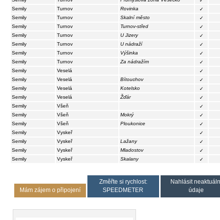
✓
Semily
Turnov
Rovinka
✓
Semily
Turnov
Skalní město
✓
Semily
Turnov
Turnov-střed
✓
Semily
Turnov
U Jizery
✓
Semily
Turnov
U nádraží
✓
Semily
Turnov
Výšinka
✓
Semily
Turnov
Za nádražím
✓
Semily
Veselá
✓
Semily
Veselá
Bítouchov
✓
Semily
Veselá
Kotelsko
✓
Semily
Veselá
Žďár
✓
Semily
Všeň
✓
Semily
Všeň
Mokrý
✓
Semily
Všeň
Ploukonice
✓
Semily
Vyskeř
✓
Semily
Vyskeř
Lažany
✓
Semily
Vyskeř
Mladostov
✓
Semily
Vyskeř
Skalany
✓
Změřte si rychlost:
Nahlásit neaktuáln
Mám zájem o připojení
SPEEDMETER
údaje