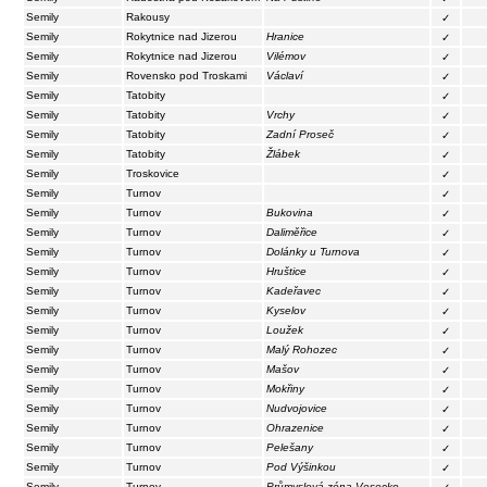
Semily
Rakousy
✓
Semily
Rokytnice nad Jizerou
Hranice
✓
Semily
Rokytnice nad Jizerou
Vilémov
✓
Semily
Rovensko pod Troskami
Václaví
✓
Semily
Tatobity
✓
Semily
Tatobity
Vrchy
✓
Semily
Tatobity
Zadní Proseč
✓
Semily
Tatobity
Žlábek
✓
Semily
Troskovice
✓
Semily
Turnov
✓
Semily
Turnov
Bukovina
✓
Semily
Turnov
Daliměřice
✓
Semily
Turnov
Dolánky u Turnova
✓
Semily
Turnov
Hruštice
✓
Semily
Turnov
Kadeřavec
✓
Semily
Turnov
Kyselov
✓
Semily
Turnov
Loužek
✓
Semily
Turnov
Malý Rohozec
✓
Semily
Turnov
Mašov
✓
Semily
Turnov
Mokřiny
✓
Semily
Turnov
Nudvojovice
✓
Semily
Turnov
Ohrazenice
✓
Semily
Turnov
Pelešany
✓
Semily
Turnov
Pod Výšinkou
✓
Semily
Turnov
Průmyslová zóna Vesecko