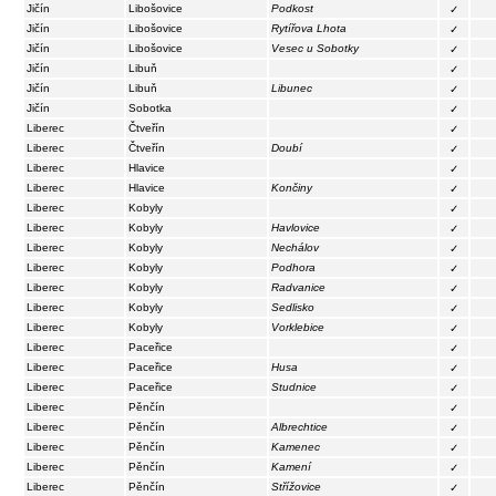
Jičín
Libošovice
Podkost
✓
Jičín
Libošovice
Rytířova Lhota
✓
Jičín
Libošovice
Vesec u Sobotky
✓
Jičín
Libuň
✓
Jičín
Libuň
Libunec
✓
Jičín
Sobotka
✓
Liberec
Čtveřín
✓
Liberec
Čtveřín
Doubí
✓
Liberec
Hlavice
✓
Liberec
Hlavice
Končiny
✓
Liberec
Kobyly
✓
Liberec
Kobyly
Havlovice
✓
Liberec
Kobyly
Nechálov
✓
Liberec
Kobyly
Podhora
✓
Liberec
Kobyly
Radvanice
✓
Liberec
Kobyly
Sedlisko
✓
Liberec
Kobyly
Vorklebice
✓
Liberec
Paceřice
✓
Liberec
Paceřice
Husa
✓
Liberec
Paceřice
Studnice
✓
Liberec
Pěnčín
✓
Liberec
Pěnčín
Albrechtice
✓
Liberec
Pěnčín
Kamenec
✓
Liberec
Pěnčín
Kamení
✓
Liberec
Pěnčín
Střížovice
✓