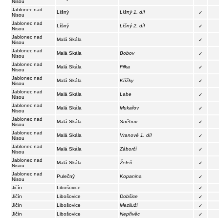
Nisou
Jablonec nad
Líšný
Líšný 1. díl
✓
Nisou
Jablonec nad
Líšný
Líšný 2. díl
✓
Nisou
Jablonec nad
Malá Skála
✓
Nisou
Jablonec nad
Malá Skála
Bobov
✓
Nisou
Jablonec nad
Malá Skála
Filka
✓
Nisou
Jablonec nad
Malá Skála
Křížky
✓
Nisou
Jablonec nad
Malá Skála
Labe
✓
Nisou
Jablonec nad
Malá Skála
Mukařov
✓
Nisou
Jablonec nad
Malá Skála
Sněhov
✓
Nisou
Jablonec nad
Malá Skála
Vranové 1. díl
✓
Nisou
Jablonec nad
Malá Skála
Záborčí
✓
Nisou
Jablonec nad
Malá Skála
Želeč
✓
Nisou
Jablonec nad
Pulečný
Kopanina
✓
Nisou
Jičín
Libošovice
✓
Jičín
Libošovice
Dobšice
✓
Jičín
Libošovice
Meziluží
✓
Jičín
Libošovice
Nepřívěc
✓