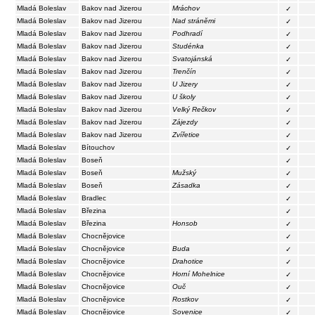
Mladá Boleslav
Bakov nad Jizerou
Mráchov
✓
Mladá Boleslav
Bakov nad Jizerou
Nad stráněmi
✓
Mladá Boleslav
Bakov nad Jizerou
Podhradí
✓
Mladá Boleslav
Bakov nad Jizerou
Studénka
✓
Mladá Boleslav
Bakov nad Jizerou
Svatojánská
✓
Mladá Boleslav
Bakov nad Jizerou
Trenčín
✓
Mladá Boleslav
Bakov nad Jizerou
U Jizery
✓
Mladá Boleslav
Bakov nad Jizerou
U školy
✓
Mladá Boleslav
Bakov nad Jizerou
Velký Rečkov
✓
Mladá Boleslav
Bakov nad Jizerou
Zájezdy
✓
Mladá Boleslav
Bakov nad Jizerou
Zvířetice
✓
Mladá Boleslav
Bítouchov
✓
Mladá Boleslav
Boseň
✓
Mladá Boleslav
Boseň
Mužský
✓
Mladá Boleslav
Boseň
Zásadka
✓
Mladá Boleslav
Bradlec
✓
Mladá Boleslav
Březina
✓
Mladá Boleslav
Březina
Honsob
✓
Mladá Boleslav
Chocnějovice
✓
Mladá Boleslav
Chocnějovice
Buda
✓
Mladá Boleslav
Chocnějovice
Drahotice
✓
Mladá Boleslav
Chocnějovice
Horní Mohelnice
✓
Mladá Boleslav
Chocnějovice
Ouč
✓
Mladá Boleslav
Chocnějovice
Rostkov
✓
Mladá Boleslav
Chocnějovice
Sovenice
✓