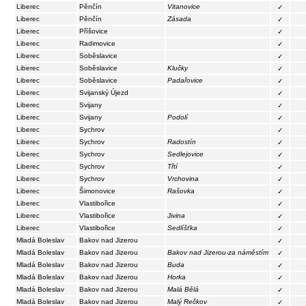
Liberec
Pěnčín
Vitanovice
✓
Liberec
Pěnčín
Zásada
✓
Liberec
Příšovice
✓
Liberec
Radimovice
✓
Liberec
Soběslavice
✓
Liberec
Soběslavice
Klučky
✓
Liberec
Soběslavice
Padařovice
✓
Liberec
Svijanský Újezd
✓
Liberec
Svijany
✓
Liberec
Svijany
Podolí
✓
Liberec
Sychrov
✓
Liberec
Sychrov
Radostín
✓
Liberec
Sychrov
Sedlejovice
✓
Liberec
Sychrov
Třtí
✓
Liberec
Sychrov
Vrchovina
✓
Liberec
Šimonovice
Rašovka
✓
Liberec
Vlastibořice
✓
Liberec
Vlastibořice
Jivina
✓
Liberec
Vlastibořice
Sedlíšťka
✓
Mladá Boleslav
Bakov nad Jizerou
✓
Mladá Boleslav
Bakov nad Jizerou
Bakov nad Jizerou-za náměstím
✓
Mladá Boleslav
Bakov nad Jizerou
Buda
✓
Mladá Boleslav
Bakov nad Jizerou
Horka
✓
Mladá Boleslav
Bakov nad Jizerou
Malá Bělá
✓
Mladá Boleslav
Bakov nad Jizerou
Malý Rečkov
✓