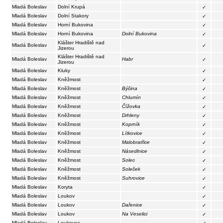
Mladá Boleslav
Dolní Krupá
✓
Mladá Boleslav
Dolní Stakory
✓
Mladá Boleslav
Horní Bukovina
✓
Mladá Boleslav
Horní Bukovina
Dolní Bukovina
✓
Klášter Hradiště nad
Mladá Boleslav
✓
Jizerou
Klášter Hradiště nad
Mladá Boleslav
Habr
✓
Jizerou
Mladá Boleslav
Kluky
✓
Mladá Boleslav
Kněžmost
✓
Mladá Boleslav
Kněžmost
Býčina
✓
Mladá Boleslav
Kněžmost
Chlumín
✓
Mladá Boleslav
Kněžmost
Čížovka
✓
Mladá Boleslav
Kněžmost
Drhleny
✓
Mladá Boleslav
Kněžmost
Koprník
✓
Mladá Boleslav
Kněžmost
Lítkovice
✓
Mladá Boleslav
Kněžmost
Malobratřice
✓
Mladá Boleslav
Kněžmost
Násedlnice
✓
Mladá Boleslav
Kněžmost
Solec
✓
Mladá Boleslav
Kněžmost
Soleček
✓
Mladá Boleslav
Kněžmost
Suhrovice
✓
Mladá Boleslav
Koryta
✓
Mladá Boleslav
Loukov
✓
Mladá Boleslav
Loukov
Dařenice
✓
Mladá Boleslav
Loukov
Na Veselici
✓
Mladá Boleslav
Loukovec