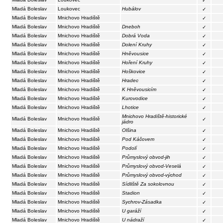
✓
Mladá Boleslav
Loukovec
Hubálov
✓
Mladá Boleslav
Mnichovo Hradiště
✓
Mladá Boleslav
Mnichovo Hradiště
Dneboh
✓
Mladá Boleslav
Mnichovo Hradiště
Dobrá Voda
✓
Mladá Boleslav
Mnichovo Hradiště
Dolení Kruhy
✓
Mladá Boleslav
Mnichovo Hradiště
Hněvousice
✓
Mladá Boleslav
Mnichovo Hradiště
Hoření Kruhy
✓
Mladá Boleslav
Mnichovo Hradiště
Hoškovice
✓
Mladá Boleslav
Mnichovo Hradiště
Hradec
✓
Mladá Boleslav
Mnichovo Hradiště
K Hněvousicím
✓
Mladá Boleslav
Mnichovo Hradiště
Kurovodice
✓
Mladá Boleslav
Mnichovo Hradiště
Lhotice
✓
Mnichovo Hradiště-historické
Mladá Boleslav
Mnichovo Hradiště
✓
jádro
Mladá Boleslav
Mnichovo Hradiště
Olšina
✓
Mladá Boleslav
Mnichovo Hradiště
Pod Káčovem
✓
Mladá Boleslav
Mnichovo Hradiště
Podolí
✓
Mladá Boleslav
Mnichovo Hradiště
Průmyslový obvod-jih
✓
Mladá Boleslav
Mnichovo Hradiště
Průmyslový obvod-Veselá
✓
Mladá Boleslav
Mnichovo Hradiště
Průmyslový obvod-východ
✓
Mladá Boleslav
Mnichovo Hradiště
Sídliště Za sokolovnou
✓
Mladá Boleslav
Mnichovo Hradiště
Stadion
✓
Mladá Boleslav
Mnichovo Hradiště
Sychrov-Zásadka
✓
Mladá Boleslav
Mnichovo Hradiště
U garáží
✓
Mladá Boleslav
Mnichovo Hradiště
U nádraží
✓