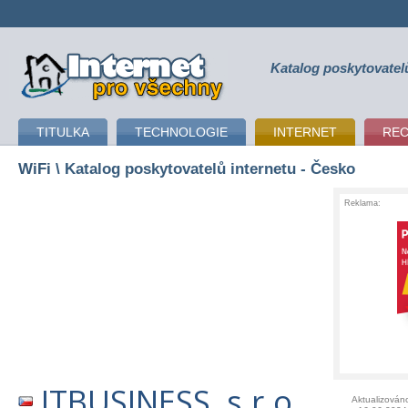
Katalog poskytovatel
připojení k internetu
TITULKA
TECHNOLOGIE
INTERNET
RE
WiFi
\ Katalog poskytovatelů internetu - Česko
Reklama:
ITBUSINESS, s.r.o.
Aktualizován