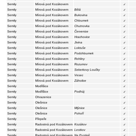
Semily
Mírová pod Kozákovem
✓
Semily
Mírová pod Kozákovem
Bělá
✓
Semily
Mírová pod Kozákovem
Bukovina
✓
Semily
Mírová pod Kozákovem
Chloumek
✓
Semily
Mírová pod Kozákovem
Chutnovka
✓
Semily
Mírová pod Kozákovem
Červenice
✓
Semily
Mírová pod Kozákovem
Hrachovice
✓
Semily
Mírová pod Kozákovem
Jivina
✓
Semily
Mírová pod Kozákovem
Loktuše
✓
Semily
Mírová pod Kozákovem
Podchloumek
✓
Semily
Mírová pod Kozákovem
Rohliny
✓
Semily
Mírová pod Kozákovem
Rozumov
✓
Semily
Mírová pod Kozákovem
Sekerkovy Loučky
✓
Semily
Mírová pod Kozákovem
Vesec
✓
Semily
Mírová pod Kozákovem
Záholice
✓
Semily
Modřišice
✓
Semily
Modřišice
Podháj
✓
Semily
Ohrazenice
✓
Semily
Olešnice
✓
Semily
Olešnice
Mlýnice
✓
Semily
Olešnice
Pohoří
✓
Semily
Přepeře
✓
Semily
Radostná pod Kozákovem
Kozákov
✓
Semily
Radostná pod Kozákovem
Lestkov
✓
Semily
Radostná pod Kozákovem
Na Pustině
✓