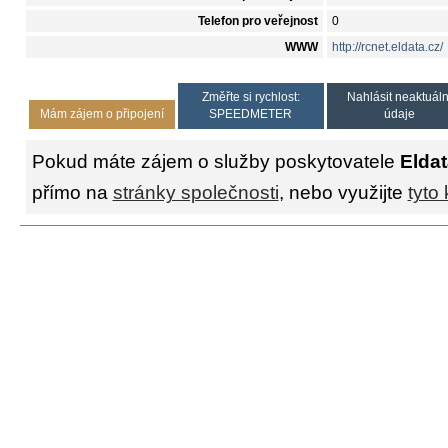
Telefon pro veřejnost
0
WWW
http://rcnet.eldata.cz/
Změřte si rychlost:
Nahlásit neaktuáln
Mám zájem o připojení
SPEEDMETER
údaje
Pokud máte zájem o služby poskytovatele
Eldat
přímo na
stránky společnosti
, nebo využijte
tyto