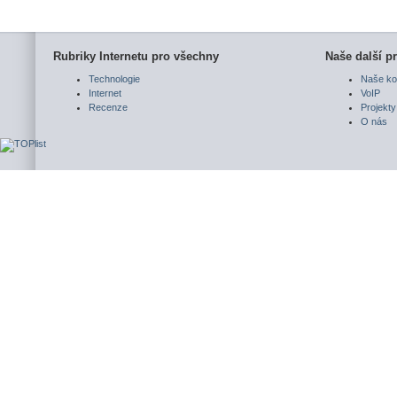
Rubriky Internetu pro všechny
Naše další pr
Technologie
Naše ko
Internet
VoIP
Recenze
Projekty
O nás