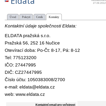
Eldata
Aktualizován
27.09.2012
Úvod
Pokrytí
Ceník
Kontakty
Kontaktní údaje společnosti Eldata:
ELDATA pražská s.r.o.
Pražská 56, 252 16 Nučice
Otevírací doba: Po-Čt: 8-17, Pá: 8-12
Tel: 775123200
IČO: 27447995
DIČ: CZ27447995
Číslo účtu: 1050383008/2700
e-mail: eldata@eldata.cz
web: www.eldata.cz
Kontaktní email pro veřejnost