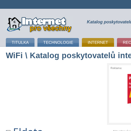
Katalog poskytovatel
připojení k internetu
TITULKA
TECHNOLOGIE
INTERNET
RE
WiFi
\ Katalog poskytovatelů int
Reklama: