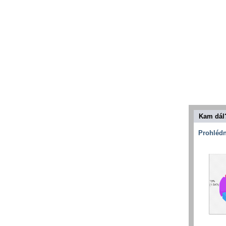
Kam dál
Prohlédn