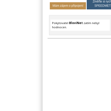
Změřte si rych
Mám zájem o připojení
SPEEDMET
Pokytovatel
BloviNet
zatím nebyl
hodnocen.