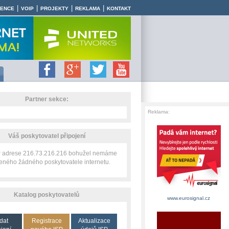
|
|
|
|
RENCE
VOIP
PROJEKTY
REKLAMA
KONTAKT
Partner sekce:
Reklama:
Váš poskytovatel připojení
IP adrese 216.73.216.216 bohužel nemáme
zeného žádného poskytovatele internetu.
Katalog poskytovatelů
www.eurosignal.cz
dat
Registrace
Aktualizace