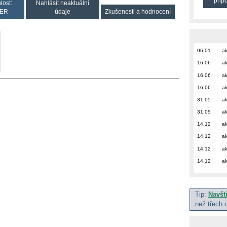
přip
lost:
Nahlásit neaktuální
ER
údaje
Zkušenosti a hodnocení
06.01
ak
16.06
ak
16.06
ak
16.06
ak
31.05
ak
31.05
ak
14.12
ak
14.12
ak
14.12
ak
14.12
ak
Tip:
Navšt
než třech 