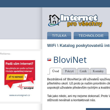
připojení k internetu
TITULKA
TECHNOLOGIE
WiFi
\ Katalog poskytovatelů int
Reklama:
BloviNet
Úvod
Pokrytí
Ceník
Kontakty
Bezdrátová síť BloviNet je sítí uživatelů využíva
přilehlého okolí. Už proto je naším prioritním c
uspokojit uživatele především rychlým a kvalit
www.eurosignal.cz
Tak jako nikdo, ani my nejsme dokonalí. Proto 
stížnosti neváhali a kontaktovali nás.