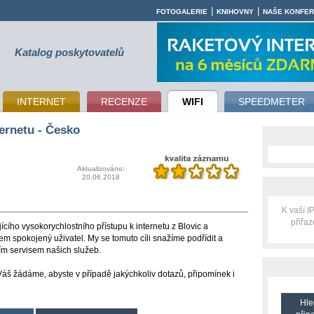
|
|
FOTOGALERIE
KNIHOVNY
NAŠE KONFE
Katalog poskytovatelů
INTERNET
RECENZE
WIFI
SPEEDMETER
ernetu - Česko
Aktualizováno:
20.06.2018
K vaší 
přiřa
jícího vysokorychlostního přístupu k internetu z Blovic a
ílem spokojený uživatel. My se tomuto cíli snažíme podřídit a
ním servisem našich služeb.
Váš žádáme, abyste v případě jakýchkoliv dotazů, připomínek i
Hle