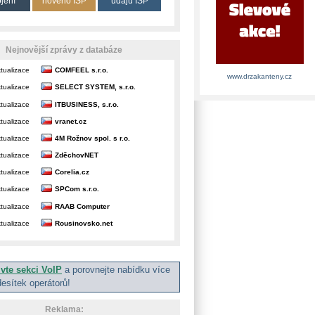
ojení
nového ISP
údajů ISP
Nejnovější zprávy z databáze
tualizace
COMFEEL s.r.o.
www.drzakanteny.cz
tualizace
SELECT SYSTEM, s.r.o.
tualizace
ITBUSINESS, s.r.o.
tualizace
vranet.cz
tualizace
4M Rožnov spol. s r.o.
tualizace
ZděchovNET
tualizace
Corelia.cz
tualizace
SPCom s.r.o.
tualizace
RAAB Computer
tualizace
Rousinovsko.net
ivte sekci VoIP
a porovnejte nabídku více
desítek operátorů!
Reklama: