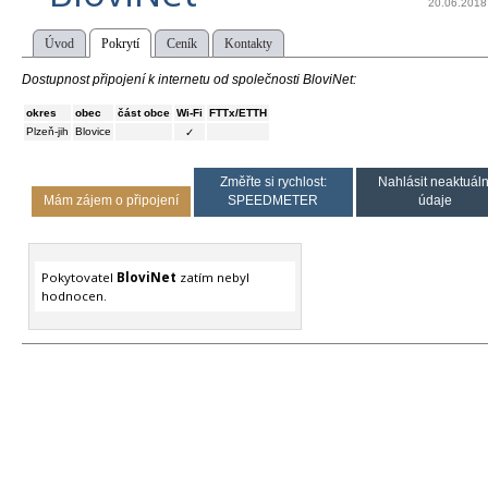
20.06.2018
Úvod
Pokrytí
Ceník
Kontakty
Dostupnost připojení k internetu od společnosti BloviNet:
okres
obec
část obce
Wi-Fi
FTTx/ETTH
Plzeň-jih
Blovice
✓
Změřte si rychlost:
Nahlásit neaktuáln
Mám zájem o připojení
SPEEDMETER
údaje
Pokytovatel
BloviNet
zatím nebyl
hodnocen.