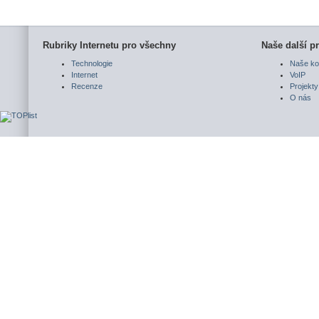
Rubriky Internetu pro všechny
Naše další pr
Technologie
Naše ko
Internet
VoIP
Recenze
Projekty
O nás