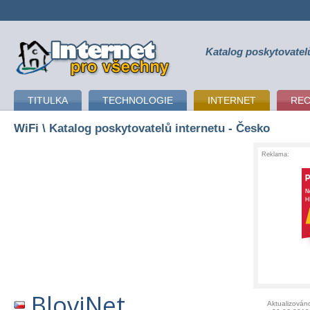
Katalog poskytovatel
připojení k internetu
TITULKA
TECHNOLOGIE
INTERNET
RE
WiFi
\ Katalog poskytovatelů internetu - Česko
Reklama:
BloviNet
Aktualizován