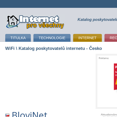
Katalog poskytovatel
připojení k internetu
TITULKA
TECHNOLOGIE
INTERNET
RE
WiFi
\ Katalog poskytovatelů internetu - Česko
Reklama:
BloviNet
Aktualizován