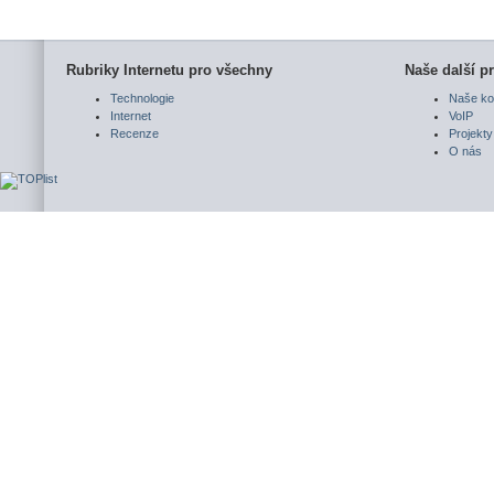
Rubriky Internetu pro všechny
Naše další pr
Technologie
Naše ko
Internet
VoIP
Recenze
Projekty
O nás