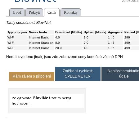
20.06.2018
Úvod
Pokrytí
Ceník
Kontakty
Tarify společnosti BloviNet:
Typ připojení
Název tarifu
Download [Mbit/s]
Upload [Mbit/s]
Agregace
Paušál [K
Wi-Fi
Internet Basic
4.0
1.0
1 : 5
299
Wi-Fi
Internet Standart
8.0
2.0
1 : 5
399
Wi-Fi
Internet Home
20.0
4.0
1 : 5
499
Není-li uvedeno jinak, jsou zde zobrazené ceny konečné včetně DPH.
Změřte si rychlost:
Nahlásit neaktuáln
Mám zájem o připojení
SPEEDMETER
údaje
Pokytovatel
BloviNet
zatím nebyl
hodnocen.