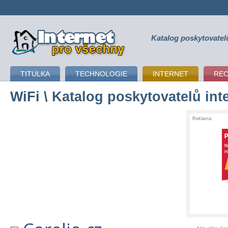
Katalog poskytovatel
připojení k internetu
TITULKA
TECHNOLOGIE
INTERNET
RE
WiFi
\ Katalog poskytovatelů int
Reklama: