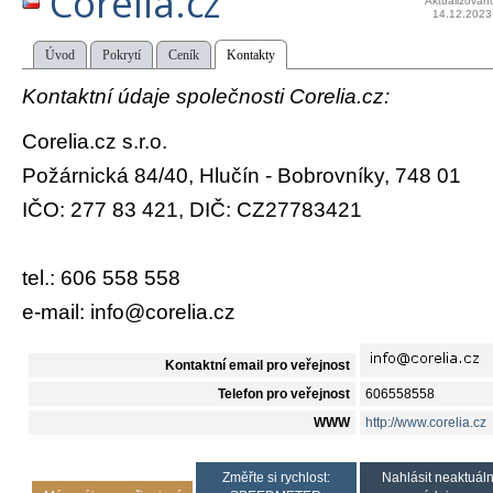
Corelia.cz
Aktualizován
14.12.2023
Úvod
Pokrytí
Ceník
Kontakty
Kontaktní údaje společnosti Corelia.cz:
Corelia.cz s.r.o.
Požárnická 84/40, Hlučín - Bobrovníky, 748 01
IČO: 277 83 421, DIČ: CZ27783421
tel.: 606 558 558
e-mail: info@corelia.cz
Kontaktní email pro veřejnost
Telefon pro veřejnost
606558558
WWW
http://www.corelia.cz
Změřte si rychlost:
Nahlásit neaktuáln