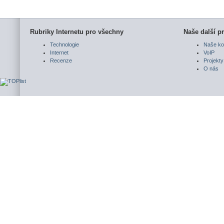
Rubriky Internetu pro všechny
Naše další pr
Technologie
Naše ko
Internet
VoIP
Recenze
Projekty
O nás