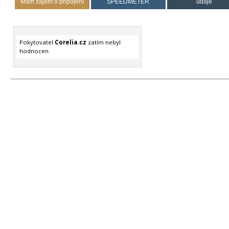
Mám zájem o připojení
SPEEDMETER
údaje
Pokytovatel
Corelia.cz
zatím nebyl
hodnocen.