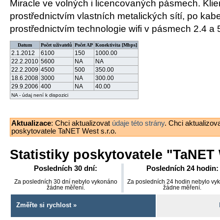
Miracle ve volných i licencovaných pásmech. Klien
prostřednictvím vlastních metalických sítí, po kabe
prostřednictvím technologie wifi v pásmech 2.4 a
Datum
Počet uživatelů
Počet AP
Konektivita [Mbps]
2.1.2012
6100
150
1000.00
22.2.2010
5600
NA
NA
22.2.2009
4500
500
350.00
18.6.2008
3000
NA
300.00
29.9.2006
400
NA
40.00
NA - údaj není k dispozici
Aktualizace
: Chci aktualizovat
údaje této strány
. Chci aktualizov
poskytovatele TaNET West s.r.o.
Statistiky poskytovatele "
TaNET W
Posledních 30 dní:
Posledních 24 hodin:
Za posledních 30 dní nebylo vykonáno
Za posledních 24 hodin nebylo vy
žádne měření.
žádne měření.
Změřte si rychlost »