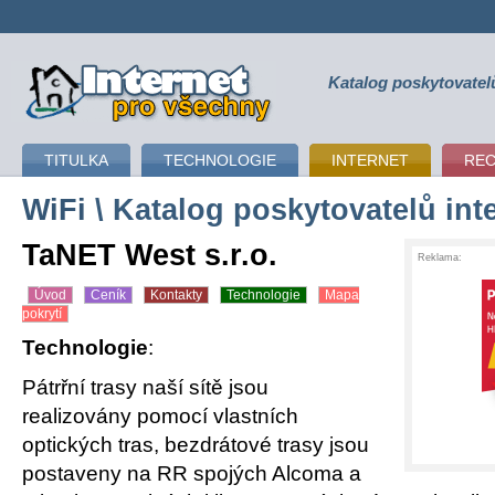
Katalog poskytovatel
připojení k internetu
TITULKA
TECHNOLOGIE
INTERNET
RE
WiFi
\ Katalog poskytovatelů int
TaNET West s.r.o.
Reklama:
Úvod
Ceník
Kontakty
Technologie
Mapa
pokrytí
Technologie
:
Pátrřní trasy naší sítě jsou
realizovány pomocí vlastních
optických tras, bezdrátové trasy jsou
postaveny na RR spojých Alcoma a