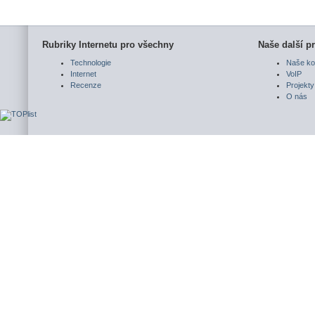
Rubriky Internetu pro všechny
Naše další pr
Technologie
Naše ko
Internet
VoIP
Recenze
Projekty
O nás