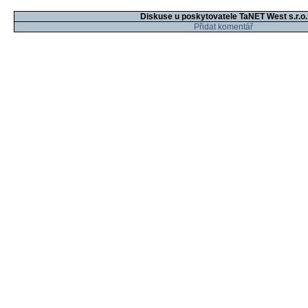
Diskuse u poskytovatele TaNET West s.r.o.
Přidat komentář