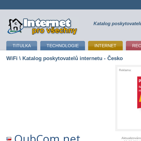
Katalog poskytovatel
připojení k internetu
TITULKA
TECHNOLOGIE
INTERNET
RE
WiFi
\ Katalog poskytovatelů internetu - Česko
Reklama:
OubCom.net
Aktualizován