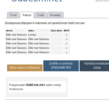
08.09.2014
Úvod
Pokrytí
Ceník
Kontakty
Dostupnost připojení k internetu od společnosti OubCom.net:
okres
obec
část obce
Wi-Fi
Žďár nad Sázavou
Lhotka
✓
Žďár nad Sázavou
Žďár nad Sázavou
✓
Žďár nad Sázavou
Žďár nad Sázavou
✓
Žďár nad Sázavou
Žďár nad Sázavou
✓
Žďár nad Sázavou
Žďár nad Sázavou
✓
Změřte si rychlost:
Nahlásit neaktuáln
Mám zájem o připojení
SPEEDMETER
údaje
Pokytovatel
OubCom.net
zatím nebyl
hodnocen.