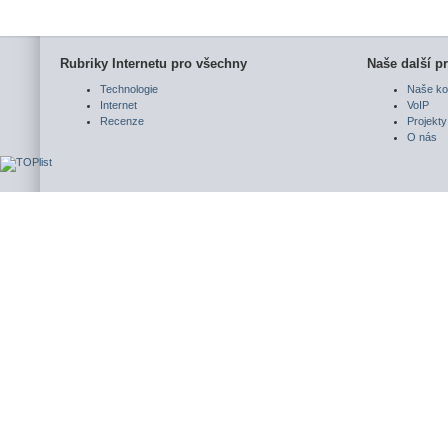
Rubriky Internetu pro všechny
Naše další pr
Technologie
Naše ko
Internet
VoIP
Recenze
Projekty
O nás