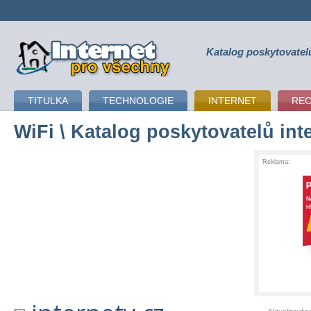
Katalog poskytovatel
připojení k internetu
TITULKA
TECHNOLOGIE
INTERNET
RE
WiFi
\ Katalog poskytovatelů int
Reklama: