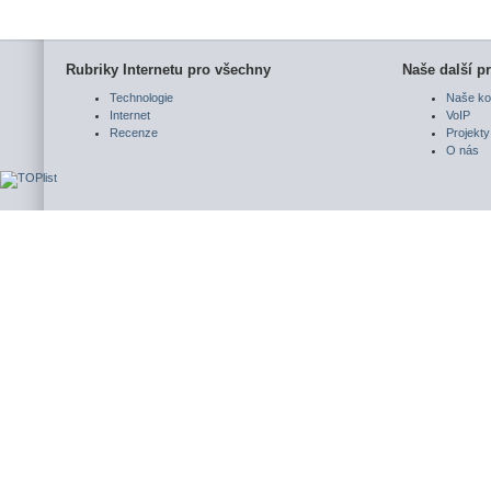
Rubriky Internetu pro všechny
Naše další pr
Technologie
Naše ko
Internet
VoIP
Recenze
Projekty
O nás