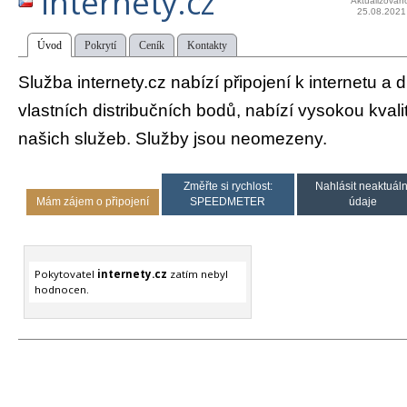
internety.cz
Aktualizován
25.08.2021
Úvod
Pokrytí
Ceník
Kontakty
Služba internety.cz nabízí připojení k internetu a
vlastních distribučních bodů, nabízí vysokou kval
našich služeb. Služby jsou neomezeny.
Změřte si rychlost:
Nahlásit neaktuáln
Mám zájem o připojení
SPEEDMETER
údaje
Pokytovatel
internety.cz
zatím nebyl
hodnocen.