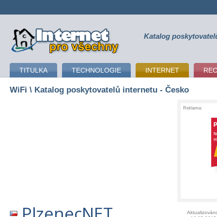
Katalog poskytovatel
připojení k internetu
TITULKA
TECHNOLOGIE
INTERNET
RE
WiFi
\ Katalog poskytovatelů internetu - Česko
Reklama:
PlzenecNET
Aktualizován