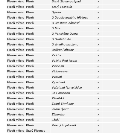
Plzeň-město
Plzeň
Staré Slovany-západ
✓
Plzeň-město
Plzeň
Starý Lochotín
✓
Plzeň-město
Plzeň
Sylván
✓
Plzeň-město
Plzeň
U Doudleveckého hřbitova
✓
Plzeň-město
Plzeň
U Jiráskova náměstí
✓
Plzeň-město
Plzeň
U Mže
✓
Plzeň-město
Plzeň
U Panského Dvora
✓
Plzeň-město
Plzeň
U Svatého Jiří
✓
Plzeň-město
Plzeň
U zimního stadionu
✓
Plzeň-město
Plzeň
Ústřední hřbitov
✓
Plzeň-město
Plzeň
Valcha
✓
Plzeň-město
Plzeň
Valcha-Pod lesem
✓
Plzeň-město
Plzeň
Vinice-jih
✓
Plzeň-město
Plzeň
Vinice-sever
✓
Plzeň-město
Plzeň
Výsluní
✓
Plzeň-město
Plzeň
Vyšehrad
✓
Plzeň-město
Plzeň
Vyšehrad-Na vyhlídce
✓
Plzeň-město
Plzeň
Za Homolkou
✓
Plzeň-město
Plzeň
Zábělská
✓
Plzeň-město
Plzeň
Zadní Skvrňany
✓
Plzeň-město
Plzeň
Zadní Újezd
✓
Plzeň-město
Plzeň
Záhorsko
✓
Plzeň-město
Plzeň
Zátiší
✓
Plzeň-město
Plzeň
Zelený trojúhelník
✓
Plzeň-město
Starý Plzenec
✓