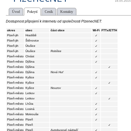
16.05.2015
Úvod
Pokrytí
Ceník
Kontakty
Dostupnost připojení k internetu od společnosti PlzenecNET:
okres
obec
část obce
Wi-Fi
FTTx/ETTH
Plzeň-jih
Hradiště
✓
Plzeň-jih
Štěnovice
✓
Plzeň-jih
Útušice
✓
Plzeň-jih
Útušice
Robčice
✓
Plzeň-město
Chrást
✓
Plzeň-město
Dýšina
✓
Plzeň-město
Dýšina
✓
Plzeň-město
Dýšina
Nová Huť
✓
Plzeň-město
Kyšice
✓
Plzeň-město
Kyšice
✓
Plzeň-město
Kyšice
Nouzov
✓
Plzeň-město
Letkov
✓
Plzeň-město
Letkov
✓
Plzeň-město
Lhůta
✓
Plzeň-město
Losiná
✓
Plzeň-město
Mokrouše
✓
Plzeň-město
Plzeň
✓
Plzeň-město
Plzeň
✓
Plzeň-město
Plzeň
Autobusové nádraží
✓