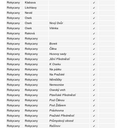
Rokycany
Klabava
✓
Rokycany
Litohlavy
✓
Rokycany
Nevid
✓
Rokycany
Osek
✓
Rokycany
Osek
Nový Dvůr
✓
Rokycany
Osek
Vitinka
✓
Rokycany
Raková
✓
Rokycany
Rokycany
✓
Rokycany
Rokycany
Borek
✓
Rokycany
Rokycany
Čilina
✓
Rokycany
Rokycany
Husovy sady
✓
Rokycany
Rokycany
Jižní Předměstí
✓
Rokycany
Rokycany
K Oseku
✓
Rokycany
Rokycany
Na pátku
✓
Rokycany
Rokycany
Na Pražské
✓
Rokycany
Rokycany
Němčičky
✓
Rokycany
Rokycany
Nemocnice
✓
Rokycany
Rokycany
Osecký vrch
✓
Rokycany
Rokycany
Plzeňské Předměstí
✓
Rokycany
Rokycany
Pod Čilinou
✓
Rokycany
Rokycany
Pod Žďárem
✓
Rokycany
Rokycany
Práchovna
✓
Rokycany
Rokycany
Pražské Předměstí
✓
Rokycany
Rokycany
Průmyslový obvod
✓
Rokycany
Rokycany
Rašínov
✓