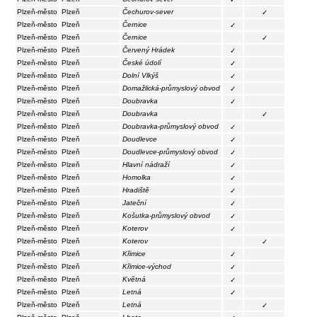
Plzeň-město
Plzeň
Čechurov-sever
✓
Plzeň-město
Plzeň
Černice
✓
Plzeň-město
Plzeň
Černice
✓
Plzeň-město
Plzeň
Červený Hrádek
✓
Plzeň-město
Plzeň
České údolí
✓
Plzeň-město
Plzeň
Dolní Vlkýš
✓
Plzeň-město
Plzeň
Domažlická-průmyslový obvod
✓
Plzeň-město
Plzeň
Doubravka
✓
Plzeň-město
Plzeň
Doubravka
✓
Plzeň-město
Plzeň
Doubravka-průmyslový obvod
✓
Plzeň-město
Plzeň
Doudlevce
✓
Plzeň-město
Plzeň
Doudlevce-průmyslový obvod
✓
Plzeň-město
Plzeň
Hlavní nádraží
✓
Plzeň-město
Plzeň
Homolka
✓
Plzeň-město
Plzeň
Hradiště
✓
Plzeň-město
Plzeň
Jateční
✓
Plzeň-město
Plzeň
Košutka-průmyslový obvod
✓
Plzeň-město
Plzeň
Koterov
✓
Plzeň-město
Plzeň
Koterov
✓
Plzeň-město
Plzeň
Křimice
✓
Plzeň-město
Plzeň
Křimice-východ
✓
Plzeň-město
Plzeň
Květná
✓
Plzeň-město
Plzeň
Letná
✓
Plzeň-město
Plzeň
Letná
✓