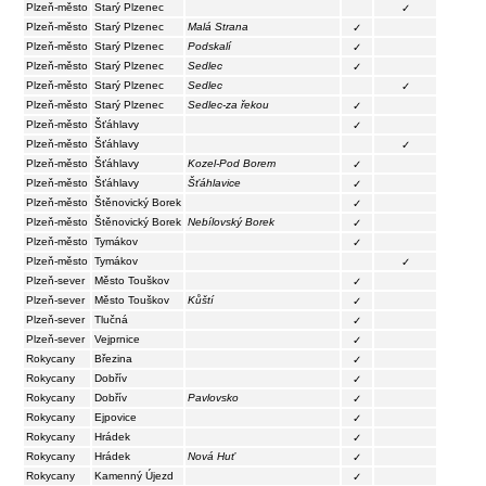
Plzeň-město
Starý Plzenec
✓
Plzeň-město
Starý Plzenec
Malá Strana
✓
Plzeň-město
Starý Plzenec
Podskalí
✓
Plzeň-město
Starý Plzenec
Sedlec
✓
Plzeň-město
Starý Plzenec
Sedlec
✓
Plzeň-město
Starý Plzenec
Sedlec-za řekou
✓
Plzeň-město
Šťáhlavy
✓
Plzeň-město
Šťáhlavy
✓
Plzeň-město
Šťáhlavy
Kozel-Pod Borem
✓
Plzeň-město
Šťáhlavy
Šťáhlavice
✓
Plzeň-město
Štěnovický Borek
✓
Plzeň-město
Štěnovický Borek
Nebílovský Borek
✓
Plzeň-město
Tymákov
✓
Plzeň-město
Tymákov
✓
Plzeň-sever
Město Touškov
✓
Plzeň-sever
Město Touškov
Kůští
✓
Plzeň-sever
Tlučná
✓
Plzeň-sever
Vejprnice
✓
Rokycany
Březina
✓
Rokycany
Dobřív
✓
Rokycany
Dobřív
Pavlovsko
✓
Rokycany
Ejpovice
✓
Rokycany
Hrádek
✓
Rokycany
Hrádek
Nová Huť
✓
Rokycany
Kamenný Újezd
✓