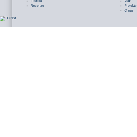
Internet
VoIP
Recenze
Projekty
O nás