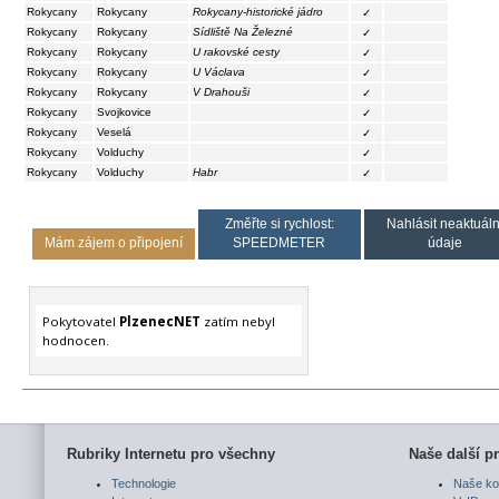
Rokycany
Rokycany
Rokycany-historické jádro
✓
Rokycany
Rokycany
Sídliště Na Železné
✓
Rokycany
Rokycany
U rakovské cesty
✓
Rokycany
Rokycany
U Václava
✓
Rokycany
Rokycany
V Drahouši
✓
Rokycany
Svojkovice
✓
Rokycany
Veselá
✓
Rokycany
Volduchy
✓
Rokycany
Volduchy
Habr
✓
Změřte si rychlost:
Nahlásit neaktuáln
Mám zájem o připojení
SPEEDMETER
údaje
Pokytovatel
PlzenecNET
zatím nebyl
hodnocen.
Rubriky Internetu pro všechny
Naše další pr
Technologie
Naše ko