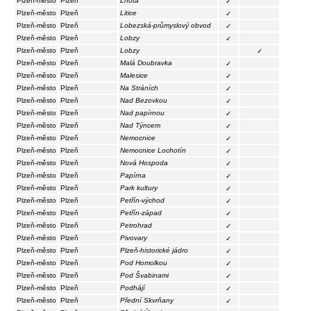
Plzeň-město
Plzeň
Lhota
✓
Plzeň-město
Plzeň
Litice
✓
Plzeň-město
Plzeň
Lobezská-průmyslový obvod
✓
Plzeň-město
Plzeň
Lobzy
✓
Plzeň-město
Plzeň
Lobzy
✓
Plzeň-město
Plzeň
Malá Doubravka
✓
Plzeň-město
Plzeň
Malesice
✓
Plzeň-město
Plzeň
Na Stráních
✓
Plzeň-město
Plzeň
Nad Bezovkou
✓
Plzeň-město
Plzeň
Nad papírnou
✓
Plzeň-město
Plzeň
Nad Týncem
✓
Plzeň-město
Plzeň
Nemocnice
✓
Plzeň-město
Plzeň
Nemocnice Lochotín
✓
Plzeň-město
Plzeň
Nová Hospoda
✓
Plzeň-město
Plzeň
Papírna
✓
Plzeň-město
Plzeň
Park kultury
✓
Plzeň-město
Plzeň
Petřín-východ
✓
Plzeň-město
Plzeň
Petřín-západ
✓
Plzeň-město
Plzeň
Petrohrad
✓
Plzeň-město
Plzeň
Pivovary
✓
Plzeň-město
Plzeň
Plzeň-historické jádro
✓
Plzeň-město
Plzeň
Pod Homolkou
✓
Plzeň-město
Plzeň
Pod Švabinami
✓
Plzeň-město
Plzeň
Podhájí
✓
Plzeň-město
Plzeň
Přední Skvrňany
✓