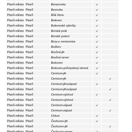
Plzeň-město
Plzeň
Beranovka
✓
Plzeň-město
Plzeň
Bezovka
✓
Plzeň-město
Plzeň
Bílá Hora
✓
Plzeň-město
Plzeň
Bolevec
✓
Plzeň-město
Plzeň
Bolevecké rybníky
✓
Plzeň-město
Plzeň
Borská pole
✓
Plzeň-město
Plzeň
Borské polesí
✓
Plzeň-město
Plzeň
Bory-u nemocnice
✓
Plzeň-město
Plzeň
Božkov
✓
Plzeň-město
Plzeň
Bručná-jih
✓
Plzeň-město
Plzeň
Bručná-sever
✓
Plzeň-město
Plzeň
Bukovec
✓
Plzeň-město
Plzeň
Bukovec-průmyslový obvod
✓
Plzeň-město
Plzeň
Centrum-jih
✓
Plzeň-město
Plzeň
Centrum-jih
✓
Plzeň-město
Plzeň
Centrum-jihozápad
✓
Plzeň-město
Plzeň
Centrum-jihozápad
✓
Plzeň-město
Plzeň
Centrum-východ
✓
Plzeň-město
Plzeň
Centrum-východ
✓
Plzeň-město
Plzeň
Centrum-západ
✓
Plzeň-město
Plzeň
Centrum-západ
✓
Plzeň-město
Plzeň
Chlum
✓
Plzeň-město
Plzeň
Čechurov-jih
✓
Plzeň-město
Plzeň
Čechurov-jih
✓
Plzeň-město
Plzeň
Čechurov-sever
✓