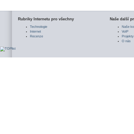
Rubriky Internetu pro všechny
Naše další pr
Technologie
Naše ko
Internet
VoIP
Recenze
Projekty
O nás