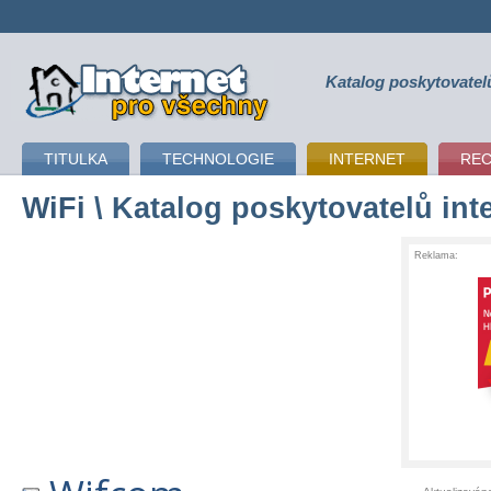
Katalog poskytovatel
připojení k internetu
TITULKA
TECHNOLOGIE
INTERNET
RE
WiFi
\ Katalog poskytovatelů int
Reklama: