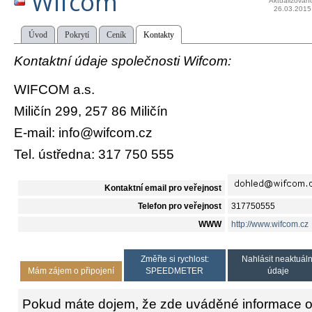
Wifcom
Aktualizován
26.03.2015
Úvod
Pokrytí
Ceník
Kontakty
Kontaktní údaje společnosti Wifcom:
WIFCOM a.s.
Miličín 299, 257 86 Miličín
E-mail: info@wifcom.cz
Tel. ústředna: 317 750 555
Kontaktní email pro veřejnost
Telefon pro veřejnost
317750555
WWW
http://www.wifcom.cz
Změřte si rychlost:
Nahlásit neaktuáln
Mám zájem o připojení
SPEEDMETER
údaje
Pokud máte dojem, že zde uváděné informace o 