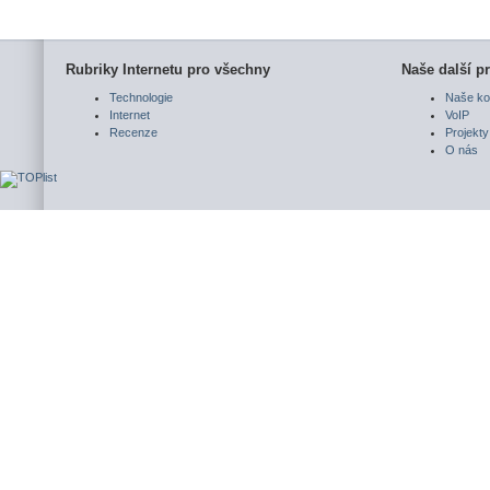
Rubriky Internetu pro všechny
Naše další pr
Technologie
Naše ko
Internet
VoIP
Recenze
Projekty
O nás