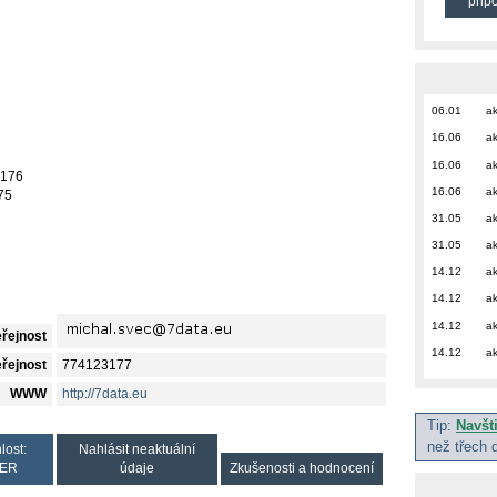
přip
06.01
ak
16.06
ak
16.06
ak
3176
16.06
ak
75
31.05
ak
31.05
ak
14.12
ak
14.12
ak
14.12
ak
eřejnost
14.12
ak
eřejnost
774123177
WWW
http://7data.eu
Tip:
Navšt
než třech 
lost:
Nahlásit neaktuální
ER
údaje
Zkušenosti a hodnocení