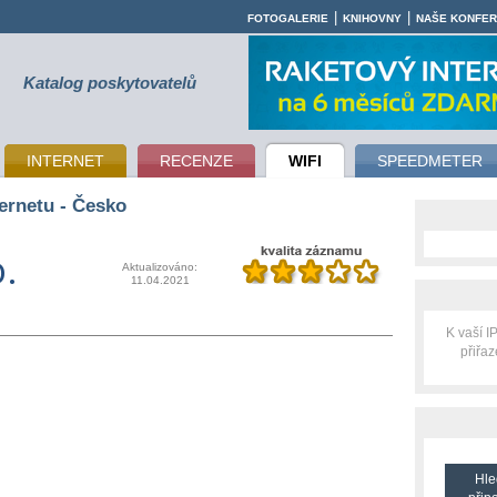
|
|
FOTOGALERIE
KNIHOVNY
NAŠE KONFE
Katalog poskytovatelů
INTERNET
RECENZE
WIFI
SPEEDMETER
ernetu - Česko
o.
Aktualizováno:
11.04.2021
K vaší 
přiřa
Hle