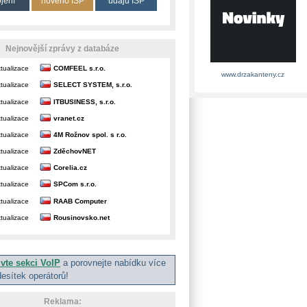
ojení
nového ISP
údajů ISP
Nejnovější zprávy z databáze
tualizace
COMFEEL s.r.o.
www.drzakanteny.cz
tualizace
SELECT SYSTEM, s.r.o.
tualizace
ITBUSINESS, s.r.o.
tualizace
vranet.cz
tualizace
4M Rožnov spol. s r.o.
tualizace
ZděchovNET
tualizace
Corelia.cz
tualizace
SPCom s.r.o.
tualizace
RAAB Computer
tualizace
Rousinovsko.net
ivte sekci VoIP
a porovnejte nabídku více
desítek operátorů!
Reklama: