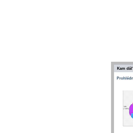
Kam dál
Prohlédn