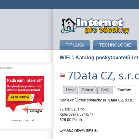
připojení k internetu
TITULKA
TECHNOLOGIE
WiFi
\ Katalog poskytovatelů int
Reklama:
7Data CZ, s.r.
Úvod
Pokrytí
Ceník
Kontakty
Kontaktní údaje společnosti 7Data CZ, s.r.o.:
7Data CZ, s.r.o.
Koterovská 574/177
326 00 Plzeň
www.eurosignal.cz
E-MAIL: info@7data.eu