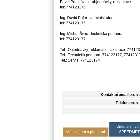
Pavel Procházka - objednávky, reklamace
tel: 774123176
Ing. David Pufer - administrátor
tel: 774123175
Ing. Michal Švec - technická podpora
tel: 774123177
Tel.: Objednávky, reklamace, fakturace: 77412
Tel.: Technická podpora: 774123177, 7741231
Tel.: Servis: 774123174
Kontaktní email pro v
Telefon pro v
Změřte si rych
Mám zájem o připojení
SPEEDMET