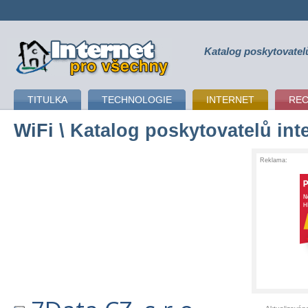
Katalog poskytovatel
připojení k internetu
TITULKA
TECHNOLOGIE
INTERNET
RE
WiFi
\ Katalog poskytovatelů int
Reklama: