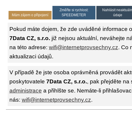
Změřte si rychlost:
Nahlásit neaktuáln
Mám zájem o připojení
SPEEDMETER
údaje
Pokud máte dojem, že zde uváděné informace o 
7Data CZ, s.r.o.
již nejsou aktuální, neváhejte n
na této adrese:
wifi@internetprovsechny.cz
. Co 
aktualizaci údajů.
V případě že jste osoba oprávněná provádět akt
poskytovatele
7Data CZ, s.r.o.
, pak přejděte na 
administrace
a přihlšte se. Nemáte-li přihlašovac
nás:
wifi@internetprovsechny.cz
.