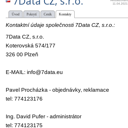
7Data CZ, s.r.o.
Aktualizován
11.04.2021
Úvod
Pokrytí
Ceník
Kontakty
Kontaktní údaje společnosti 7Data CZ, s.r.o.:
7Data CZ, s.r.o.
Koterovská 574/177
326 00 Plzeň
E-MAIL: info@7data.eu
Pavel Procházka - objednávky, reklamace
tel: 774123176
Ing. David Pufer - administrátor
tel: 774123175