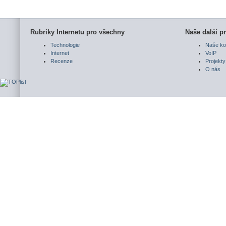
Rubriky Internetu pro všechny
Naše další pr
Technologie
Naše ko
Internet
VoIP
Recenze
Projekty
O nás